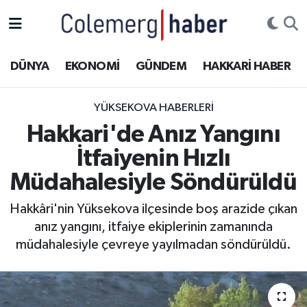
Kurdi
Hakkâri Nöbetçi Eczaneler
DÜNYA
EKONOMİ
GÜNDEM
HAKKARİ HABER
ASAYİŞ
Hakkâri Hava Durumu
YÜKSEKOVA HABERLERI
ÇOCUK
Hakkari Namaz Vakitleri
Hakkari'de Anız Yangını
İtfaiyenin Hızlı
DOĞA
Hakkâri Trafik Yoğunluk Haritası
Müdahalesiyle Söndürüldü
DÜNYA
Süper Lig Puan Durumu ve Fikstür
Hakkâri'nin Yüksekova ilçesinde boş arazide çıkan
anız yangını, itfaiye ekiplerinin zamanında
EĞİTİM
Tüm Manşetler
müdahalesiyle çevreye yayılmadan söndürüldü.
EKONOMİ
Son Dakika Haberleri
GÜNDEM
Haber Arşivi