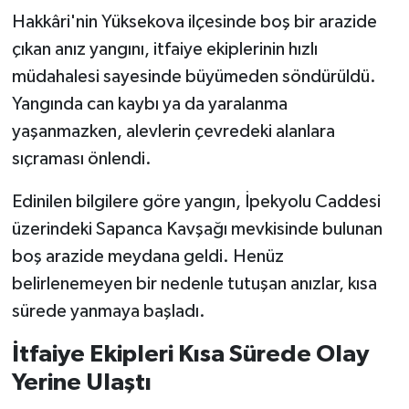
Hakkâri'nin Yüksekova ilçesinde boş bir arazide
SİYASET
çıkan anız yangını, itfaiye ekiplerinin hızlı
müdahalesi sayesinde büyümeden söndürüldü.
SPOR
Yangında can kaybı ya da yaralanma
yaşanmazken, alevlerin çevredeki alanlara
TARİH
sıçraması önlendi.
TEKNOLOJİ
Edinilen bilgilere göre yangın, İpekyolu Caddesi
üzerindeki Sapanca Kavşağı mevkisinde bulunan
YAŞAM
boş arazide meydana geldi. Henüz
belirlenemeyen bir nedenle tutuşan anızlar, kısa
sürede yanmaya başladı.
İtfaiye Ekipleri Kısa Sürede Olay
Yerine Ulaştı