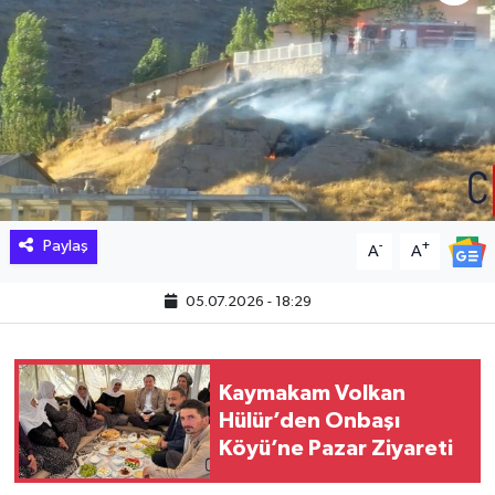
Hakkari Haber
İLGİNÇ HABERLER
KADIN
KÜLTÜR SANAT
Paylaş
-
+
A
A
MAGAZİN
05.07.2026 - 18:29
MAKALE
POLİTİKA
Kaymakam Volkan
Hülür’den Onbaşı
REKLAM
Köyü’ne Pazar Ziyareti
SAĞLIK