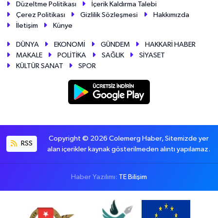
Düzeltme Politikası
İçerik Kaldırma Talebi
Çerez Politikası
Gizlilik Sözleşmesi
Hakkımızda
İletişim
Künye
DÜNYA
EKONOMİ
GÜNDEM
HAKKARİ HABER
MAKALE
POLİTİKA
SAĞLIK
SİYASET
KÜLTÜR SANAT
SPOR
Copyright © 2026 Colemerg Haber, Sitemizde yer
RSS
alan içerikler kaynak gösterilmeden alıntı yapılamaz.
Haber Yazılımı:
TE Bilişim