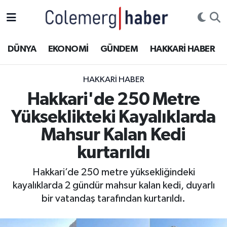
Kurdi
Hakkâri Nöbetçi Eczaneler
DÜNYA
EKONOMİ
GÜNDEM
HAKKARİ HABER
ASAYİŞ
Hakkâri Hava Durumu
HAKKARI HABER
ÇOCUK
Hakkari Namaz Vakitleri
Hakkari'de 250 Metre
Yükseklikteki Kayalıklarda
DOĞA
Hakkâri Trafik Yoğunluk Haritası
Mahsur Kalan Kedi
DÜNYA
Süper Lig Puan Durumu ve Fikstür
kurtarıldı
EĞİTİM
Tüm Manşetler
Hakkari’de 250 metre yüksekliğindeki
kayalıklarda 2 gündür mahsur kalan kedi, duyarlı
EKONOMİ
Son Dakika Haberleri
bir vatandaş tarafından kurtarıldı.
GÜNDEM
Haber Arşivi