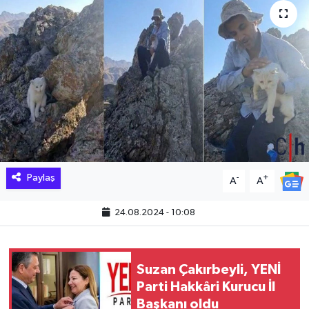
Hakkari Haber
İLGİNÇ HABERLER
KADIN
KÜLTÜR SANAT
MAGAZİN
Paylaş
-
+
A
A
MAKALE
24.08.2024 - 10:08
POLİTİKA
Suzan Çakırbeyli, YENİ
REKLAM
Parti Hakkâri Kurucu İl
Başkanı oldu
SAĞLIK