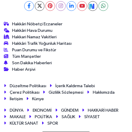
Hakkâri Nöbetçi Eczaneler
Hakkâri Hava Durumu
Hakkari Namaz Vakitleri
Hakkâri Trafik Yoğunluk Haritası
Puan Durumu ve Fikstür
Tüm Manşetler
Son Dakika Haberleri
Haber Arşivi
Düzeltme Politikası
İçerik Kaldırma Talebi
Çerez Politikası
Gizlilik Sözleşmesi
Hakkımızda
İletişim
Künye
DÜNYA
EKONOMİ
GÜNDEM
HAKKARİ HABER
MAKALE
POLİTİKA
SAĞLIK
SİYASET
KÜLTÜR SANAT
SPOR