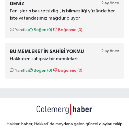
2 ay önce
DENIZ
Fen işlerin basiretsizligi, iş bilmezliği yüzünde her
işte vatandaşımız mağdur oluyor
Yanıtla
Beğen (
0
)
Beğenme (
0
)
2 ay önce
BU MEMLEKETIN SAHIBI YOKMU
Hakkaten sahipsiz bir memleket
Yanıtla
Beğen (
0
)
Beğenme (
0
)
Hakkari haber, Hakkari'de meydana gelen güncel olayları takip