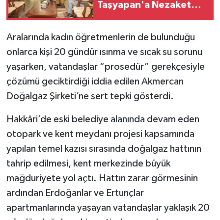
Taşyapan'a Nezaket
Ziyareti
SİYASET
Aralarında kadın öğretmenlerin de bulunduğu
SPOR
onlarca kişi 20 gündür ısınma ve sıcak su sorunu
yaşarken, vatandaşlar “prosedür” gerekçesiyle
TARİH
çözümü geciktirdiği iddia edilen Akmercan
Doğalgaz Şirketi’ne sert tepki gösterdi.
TEKNOLOJİ
Hakkâri’de eski belediye alanında devam eden
YAŞAM
otopark ve kent meydanı projesi kapsamında
yapılan temel kazısı sırasında doğalgaz hattının
tahrip edilmesi, kent merkezinde büyük
mağduriyete yol açtı. Hattın zarar görmesinin
ardından Erdoğanlar ve Ertunçlar
apartmanlarında yaşayan vatandaşlar yaklaşık 20