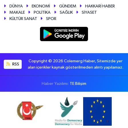
DÜNYA
EKONOMİ
GÜNDEM
HAKKARİ HABER
MAKALE
POLİTİKA
SAĞLIK
SİYASET
KÜLTÜR SANAT
SPOR
Copyright © 2026 Colemerg Haber, Sitemizde yer
RSS
alan içerikler kaynak gösterilmeden alıntı yapılamaz.
Haber Yazılımı:
TE Bilişim