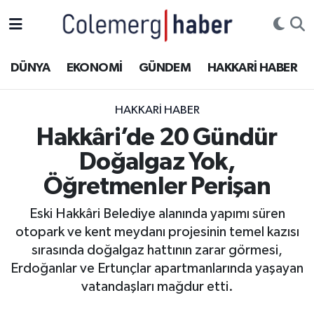
Kurdi
Hakkâri Nöbetçi Eczaneler
DÜNYA
EKONOMİ
GÜNDEM
HAKKARİ HABER
ASAYİŞ
Hakkâri Hava Durumu
HAKKARI HABER
ÇOCUK
Hakkari Namaz Vakitleri
Hakkâri’de 20 Gündür
Doğalgaz Yok,
DOĞA
Hakkâri Trafik Yoğunluk Haritası
Öğretmenler Perişan
DÜNYA
Süper Lig Puan Durumu ve Fikstür
Eski Hakkâri Belediye alanında yapımı süren
otopark ve kent meydanı projesinin temel kazısı
EĞİTİM
Tüm Manşetler
sırasında doğalgaz hattının zarar görmesi,
EKONOMİ
Son Dakika Haberleri
Erdoğanlar ve Ertunçlar apartmanlarında yaşayan
vatandaşları mağdur etti.
GÜNDEM
Haber Arşivi