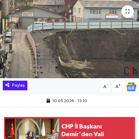
Hakkari Haber
İLGİNÇ HABERLER
KADIN
KÜLTÜR SANAT
MAGAZİN
Paylaş
-
+
A
A
MAKALE
10.05.2026 - 15:10
POLİTİKA
REKLAM
CHP İl Başkanı
Demir'den Vali
SAĞLIK