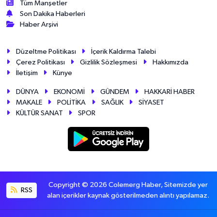
Tüm Manşetler
Son Dakika Haberleri
Haber Arşivi
Düzeltme Politikası
İçerik Kaldırma Talebi
Çerez Politikası
Gizlilik Sözleşmesi
Hakkımızda
İletişim
Künye
DÜNYA
EKONOMİ
GÜNDEM
HAKKARİ HABER
MAKALE
POLİTİKA
SAĞLIK
SİYASET
KÜLTÜR SANAT
SPOR
Copyright © 2026 Colemerg Haber, Sitemizde yer
RSS
alan içerikler kaynak gösterilmeden alıntı yapılamaz.