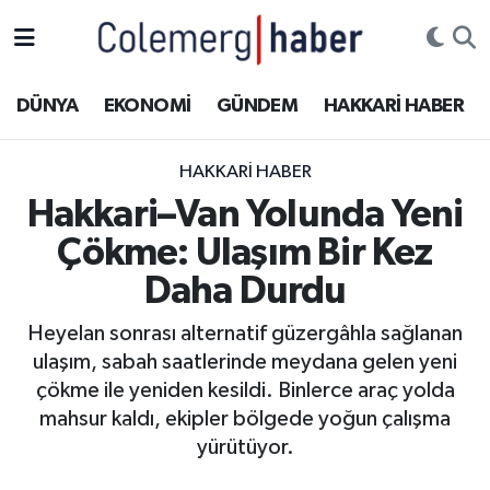
Kurdi
Hakkâri Nöbetçi Eczaneler
DÜNYA
EKONOMİ
GÜNDEM
HAKKARİ HABER
ASAYİŞ
Hakkâri Hava Durumu
HAKKARI HABER
ÇOCUK
Hakkari Namaz Vakitleri
Hakkari–Van Yolunda Yeni
Çökme: Ulaşım Bir Kez
DOĞA
Hakkâri Trafik Yoğunluk Haritası
Daha Durdu
DÜNYA
Süper Lig Puan Durumu ve Fikstür
Heyelan sonrası alternatif güzergâhla sağlanan
ulaşım, sabah saatlerinde meydana gelen yeni
EĞİTİM
Tüm Manşetler
çökme ile yeniden kesildi. Binlerce araç yolda
EKONOMİ
Son Dakika Haberleri
mahsur kaldı, ekipler bölgede yoğun çalışma
yürütüyor.
GÜNDEM
Haber Arşivi