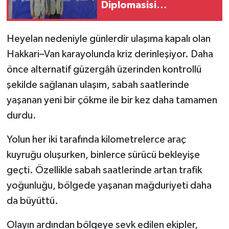
Diplomasisi
Toplantısında Yerini
SİYASET
Aldı
Heyelan nedeniyle günlerdir ulaşıma kapalı olan
SPOR
Hakkari–Van karayolunda kriz derinleşiyor. Daha
önce alternatif güzergâh üzerinden kontrollü
TARİH
şekilde sağlanan ulaşım, sabah saatlerinde
yaşanan yeni bir çökme ile bir kez daha tamamen
TEKNOLOJİ
durdu.
YAŞAM
Yolun her iki tarafında kilometrelerce araç
kuyruğu oluşurken, binlerce sürücü bekleyişe
geçti. Özellikle sabah saatlerinde artan trafik
yoğunluğu, bölgede yaşanan mağduriyeti daha
da büyüttü.
Olayın ardından bölgeye sevk edilen ekipler,