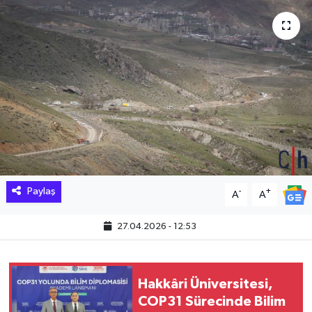
Hakkari Haber
İLGİNÇ HABERLER
KADIN
KÜLTÜR SANAT
MAGAZİN
Paylaş
-
+
A
A
MAKALE
27.04.2026 - 12:53
POLİTİKA
REKLAM
Hakkâri Üniversitesi,
COP31 Sürecinde Bilim
SAĞLIK