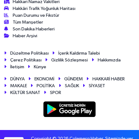
Hakkari Namaz Vakitleri
Hakkâri Trafik Yoğunluk Haritası
Puan Durumu ve Fikstür
Tüm Manşetler
Son Dakika Haberleri
Haber Arşivi
Düzeltme Politikası
İçerik Kaldırma Talebi
Çerez Politikası
Gizlilik Sözleşmesi
Hakkımızda
İletişim
Künye
DÜNYA
EKONOMİ
GÜNDEM
HAKKARİ HABER
MAKALE
POLİTİKA
SAĞLIK
SİYASET
KÜLTÜR SANAT
SPOR
Copyright © 2026 Colemerg Haber, Sitemizde yer