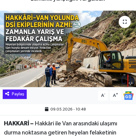
Hakkari Haber
İLGİNÇ HABERLER
KADIN
KÜLTÜR SANAT
MAGAZİN
MAKALE
Paylaş
-
+
A
A
POLİTİKA
09.05.2026 - 10:48
REKLAM
HAKKARİ –
Hakkâri ile Van arasındaki ulaşımı
durma noktasına getiren heyelan felaketinin
SAĞLIK