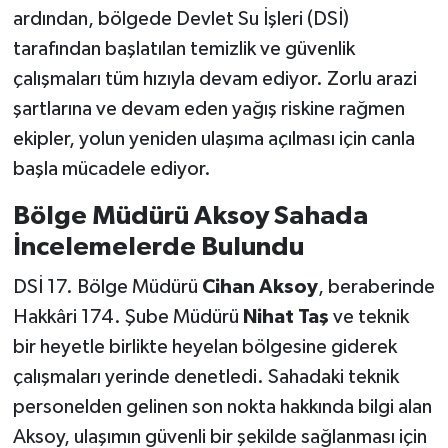
ardından, bölgede Devlet Su İşleri (DSİ)
SİYASET
tarafından başlatılan temizlik ve güvenlik
çalışmaları tüm hızıyla devam ediyor. Zorlu arazi
SPOR
şartlarına ve devam eden yağış riskine rağmen
ekipler, yolun yeniden ulaşıma açılması için canla
TARİH
başla mücadele ediyor.
TEKNOLOJİ
Bölge Müdürü Aksoy Sahada
İncelemelerde Bulundu
YAŞAM
DSİ 17. Bölge Müdürü
Cihan Aksoy
, beraberinde
Hakkâri 174. Şube Müdürü
Nihat Taş
ve teknik
bir heyetle birlikte heyelan bölgesine giderek
çalışmaları yerinde denetledi. Sahadaki teknik
personelden gelinen son nokta hakkında bilgi alan
Aksoy, ulaşımın güvenli bir şekilde sağlanması için