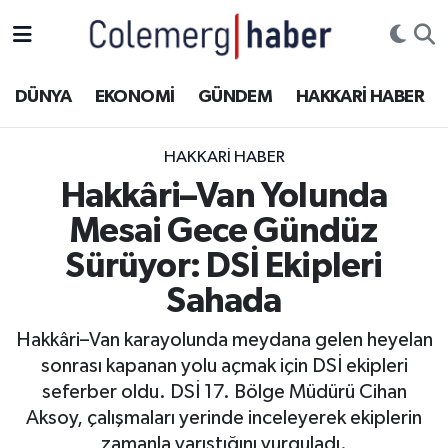
Kurdi
Hakkâri Nöbetçi Eczaneler
DÜNYA
EKONOMİ
GÜNDEM
HAKKARİ HABER
ASAYİŞ
Hakkâri Hava Durumu
HAKKARI HABER
ÇOCUK
Hakkari Namaz Vakitleri
Hakkâri–Van Yolunda
Mesai Gece Gündüz
DOĞA
Hakkâri Trafik Yoğunluk Haritası
Sürüyor: DSİ Ekipleri
DÜNYA
Süper Lig Puan Durumu ve Fikstür
Sahada
EĞİTİM
Tüm Manşetler
Hakkâri–Van karayolunda meydana gelen heyelan
sonrası kapanan yolu açmak için DSİ ekipleri
EKONOMİ
Son Dakika Haberleri
seferber oldu. DSİ 17. Bölge Müdürü Cihan
Aksoy, çalışmaları yerinde inceleyerek ekiplerin
GÜNDEM
Haber Arşivi
zamanla yarıştığını vurguladı.