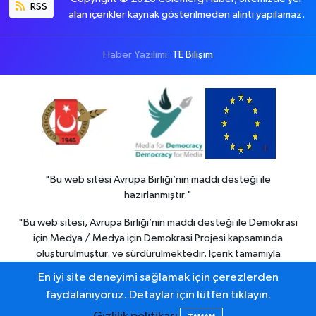
RSS
alan içerikler kaynak gösterilmeden alıntı yapılamaz.
Haber Yazılımı:
TE Bilişim
"Bu web sitesi Avrupa Birliği’nin maddi desteği ile
hazırlanmıştır."
"Bu web sitesi, Avrupa Birliği’nin maddi desteği ile Demokrasi
için Medya / Medya için Demokrasi Projesi kapsamında
oluşturulmuştur. ve sürdürülmektedir. İçerik tamamıyla
Colemerg Haber
sorumluluğu altındadır ve Avrupa birliği’nin
En iyi site deneyimi sağlamak için çerezlerden
görüşlerini yansıtmak zorunda değildir."
faydalanıyoruz. Detaylar için lütfen tıklayın.