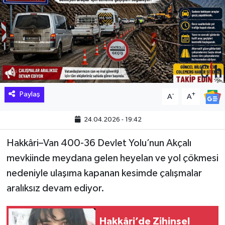
Hakkari Haber
İLGİNÇ HABERLER
KADIN
KÜLTÜR SANAT
Paylaş
-
+
A
A
MAGAZİN
24.04.2026 - 19:42
Hakkâri–Van 400-36 Devlet Yolu’nun Akçalı
MAKALE
mevkiinde meydana gelen heyelan ve yol çökmesi
POLİTİKA
nedeniyle ulaşıma kapanan kesimde çalışmalar
aralıksız devam ediyor.
REKLAM
Hakkâri’de Zihinsel
SAĞLIK