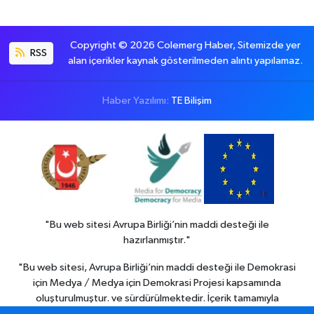
Copyright © 2026 Colemerg Haber, Sitemizde yer
RSS
alan içerikler kaynak gösterilmeden alıntı yapılamaz.
Haber Yazılımı:
TE Bilişim
"Bu web sitesi Avrupa Birliği’nin maddi desteği ile
hazırlanmıştır."
"Bu web sitesi, Avrupa Birliği’nin maddi desteği ile Demokrasi
için Medya / Medya için Demokrasi Projesi kapsamında
oluşturulmuştur. ve sürdürülmektedir. İçerik tamamıyla
Colemerg Haber
sorumluluğu altındadır ve Avrupa birliği’nin