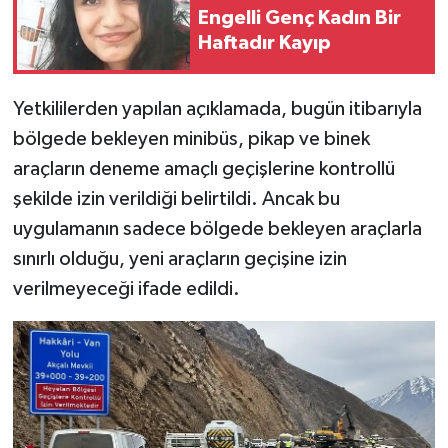
Engelli Genç Kadın Bir
Haftadır Kayıp
SİYASET
SPOR
Yetkililerden yapılan açıklamada, bugün itibarıyla
bölgede bekleyen minibüs, pikap ve binek
TARİH
araçların deneme amaçlı geçişlerine kontrollü
şekilde izin verildiği belirtildi. Ancak bu
TEKNOLOJİ
uygulamanın sadece bölgede bekleyen araçlarla
YAŞAM
sınırlı olduğu, yeni araçların geçişine izin
verilmeyeceği ifade edildi.