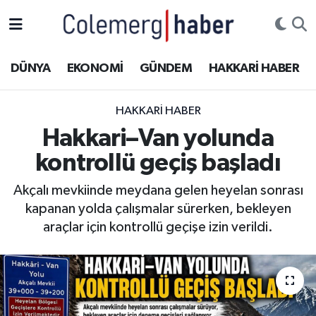
Kurdi
Hakkâri Nöbetçi Eczaneler
DÜNYA
EKONOMİ
GÜNDEM
HAKKARİ HABER
ASAYİŞ
Hakkâri Hava Durumu
HAKKARI HABER
ÇOCUK
Hakkari Namaz Vakitleri
Hakkari–Van yolunda
kontrollü geçiş başladı
DOĞA
Hakkâri Trafik Yoğunluk Haritası
Akçalı mevkiinde meydana gelen heyelan sonrası
DÜNYA
Süper Lig Puan Durumu ve Fikstür
kapanan yolda çalışmalar sürerken, bekleyen
araçlar için kontrollü geçişe izin verildi.
EĞİTİM
Tüm Manşetler
EKONOMİ
Son Dakika Haberleri
GÜNDEM
Haber Arşivi