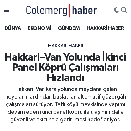
Kurdi
Hakkâri Nöbetçi Eczaneler
DÜNYA
EKONOMİ
GÜNDEM
HAKKARİ HABER
ASAYİŞ
Hakkâri Hava Durumu
HAKKARI HABER
ÇOCUK
Hakkari Namaz Vakitleri
Hakkari–Van Yolunda İkinci
Panel Köprü Çalışmaları
DOĞA
Hakkâri Trafik Yoğunluk Haritası
Hızlandı
DÜNYA
Süper Lig Puan Durumu ve Fikstür
Hakkari–Van kara yolunda meydana gelen
heyelanın ardından başlatılan alternatif güzergâh
EĞİTİM
Tüm Manşetler
çalışmaları sürüyor. Tatlı köyü mevkisinde yapımı
EKONOMİ
Son Dakika Haberleri
devam eden ikinci panel köprü ile ulaşımın daha
güvenli ve akıcı hale getirilmesi hedefleniyor.
GÜNDEM
Haber Arşivi