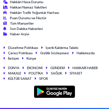
Hakkâri Hava Durumu
Hakkari Namaz Vakitleri
Hakkâri Trafik Yoğunluk Haritası
Puan Durumu ve Fikstür
Tüm Manşetler
Son Dakika Haberleri
Haber Arşivi
Düzeltme Politikası
İçerik Kaldırma Talebi
Çerez Politikası
Gizlilik Sözleşmesi
Hakkımızda
İletişim
Künye
DÜNYA
EKONOMİ
GÜNDEM
HAKKARİ HABER
MAKALE
POLİTİKA
SAĞLIK
SİYASET
KÜLTÜR SANAT
SPOR