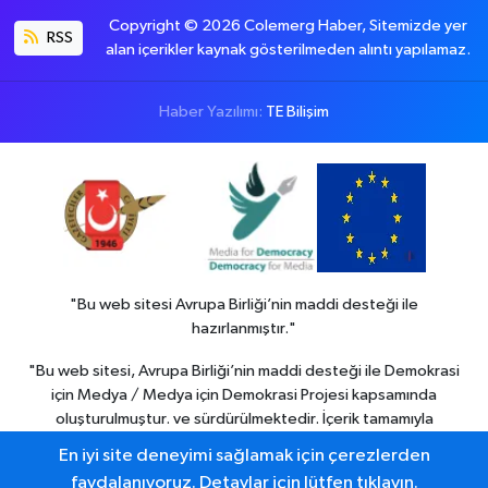
Copyright © 2026 Colemerg Haber, Sitemizde yer
RSS
alan içerikler kaynak gösterilmeden alıntı yapılamaz.
Haber Yazılımı:
TE Bilişim
"Bu web sitesi Avrupa Birliği’nin maddi desteği ile
hazırlanmıştır."
"Bu web sitesi, Avrupa Birliği’nin maddi desteği ile Demokrasi
için Medya / Medya için Demokrasi Projesi kapsamında
oluşturulmuştur. ve sürdürülmektedir. İçerik tamamıyla
Colemerg Haber
sorumluluğu altındadır ve Avrupa birliği’nin
En iyi site deneyimi sağlamak için çerezlerden
görüşlerini yansıtmak zorunda değildir."
faydalanıyoruz. Detaylar için lütfen tıklayın.