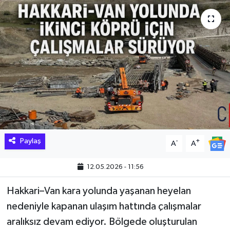
Hakkari Haber
İLGİNÇ HABERLER
KADIN
KÜLTÜR SANAT
MAGAZİN
Paylaş
-
+
A
A
MAKALE
12.05.2026 - 11:56
POLİTİKA
Hakkari–Van kara yolunda yaşanan heyelan
REKLAM
nedeniyle kapanan ulaşım hattında çalışmalar
aralıksız devam ediyor. Bölgede oluşturulan
SAĞLIK