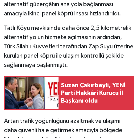
alternatif güzergâhın ana yola bağlanması
amacıyla ikinci panel köprü inşası hızlandırıldı.
SİYASET
Tatlı Köyü mevkisinde daha önce 2,5 kilometrelik
SPOR
alternatif yolun hizmete açılmasının ardından,
TARİH
Türk Silahlı Kuvvetleri tarafından Zap Suyu üzerine
kurulan panel köprü ile ulaşım kontrollü şekilde
TEKNOLOJİ
sağlanmaya başlanmıştı.
YAŞAM
Suzan Çakırbeyli, YENİ
Parti Hakkâri Kurucu İl
Başkanı oldu
Artan trafik yoğunluğunu azaltmak ve ulaşımı
daha güvenli hale getirmek amacıyla bölgede