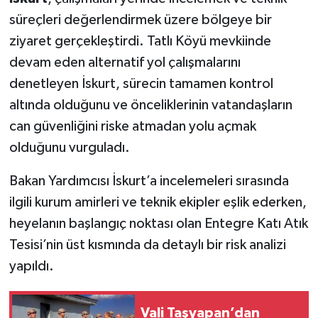
süreçleri değerlendirmek üzere bölgeye bir
SİYASET
ziyaret gerçekleştirdi. Tatlı Köyü mevkiinde
devam eden alternatif yol çalışmalarını
SPOR
denetleyen İskurt, sürecin tamamen kontrol
altında olduğunu ve önceliklerinin vatandaşların
TARİH
can güvenliğini riske atmadan yolu açmak
TEKNOLOJİ
olduğunu vurguladı.
YAŞAM
Bakan Yardımcısı İskurt’a incelemeleri sırasında
ilgili kurum amirleri ve teknik ekipler eşlik ederken,
heyelanın başlangıç noktası olan Entegre Katı Atık
Tesisi’nin üst kısmında da detaylı bir risk analizi
yapıldı.
Vali Taşyapan’dan