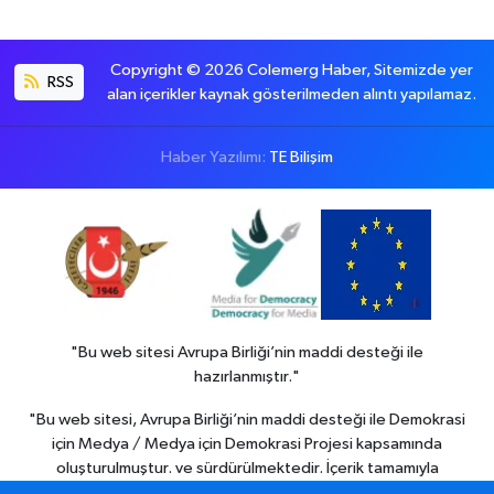
Copyright © 2026 Colemerg Haber, Sitemizde yer
RSS
alan içerikler kaynak gösterilmeden alıntı yapılamaz.
Haber Yazılımı:
TE Bilişim
"Bu web sitesi Avrupa Birliği’nin maddi desteği ile
hazırlanmıştır."
"Bu web sitesi, Avrupa Birliği’nin maddi desteği ile Demokrasi
için Medya / Medya için Demokrasi Projesi kapsamında
oluşturulmuştur. ve sürdürülmektedir. İçerik tamamıyla
Colemerg Haber
sorumluluğu altındadır ve Avrupa birliği’nin