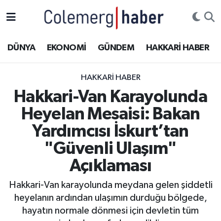
Kurdi
Hakkâri Nöbetçi Eczaneler
DÜNYA
EKONOMİ
GÜNDEM
HAKKARİ HABER
ASAYİŞ
Hakkâri Hava Durumu
HAKKARI HABER
ÇOCUK
Hakkari Namaz Vakitleri
Hakkari-Van Karayolunda
Heyelan Mesaisi: Bakan
DOĞA
Hakkâri Trafik Yoğunluk Haritası
Yardımcısı İskurt’tan
DÜNYA
Süper Lig Puan Durumu ve Fikstür
"Güvenli Ulaşım"
Açıklaması
EĞİTİM
Tüm Manşetler
Hakkari-Van karayolunda meydana gelen şiddetli
EKONOMİ
Son Dakika Haberleri
heyelanın ardından ulaşımın durduğu bölgede,
hayatın normale dönmesi için devletin tüm
GÜNDEM
Haber Arşivi