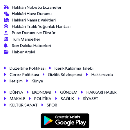
Hakkâri Nöbetçi Eczaneler
Hakkâri Hava Durumu
Hakkari Namaz Vakitleri
Hakkâri Trafik Yoğunluk Haritası
Puan Durumu ve Fikstür
Tüm Manşetler
Son Dakika Haberleri
Haber Arşivi
Düzeltme Politikası
İçerik Kaldırma Talebi
Çerez Politikası
Gizlilik Sözleşmesi
Hakkımızda
İletişim
Künye
DÜNYA
EKONOMİ
GÜNDEM
HAKKARİ HABER
MAKALE
POLİTİKA
SAĞLIK
SİYASET
KÜLTÜR SANAT
SPOR