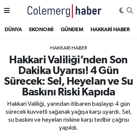
Kurdi
Hakkâri Nöbetçi Eczaneler
DÜNYA
EKONOMİ
GÜNDEM
HAKKARİ HABER
ASAYİŞ
Hakkâri Hava Durumu
HAKKARI HABER
ÇOCUK
Hakkari Namaz Vakitleri
Hakkari Valiliği’nden Son
Dakika Uyarısı! 4 Gün
DOĞA
Hakkâri Trafik Yoğunluk Haritası
Sürecek: Sel, Heyelan ve Su
DÜNYA
Süper Lig Puan Durumu ve Fikstür
Baskını Riski Kapıda
EĞİTİM
Tüm Manşetler
Hakkari Valiliği, yarından itibaren başlayıp 4 gün
sürecek kuvvetli sağanak yağışa karşı uyardı. Sel,
EKONOMİ
Son Dakika Haberleri
su baskını ve heyelan riskine karşı tedbir çağrısı
yapıldı.
GÜNDEM
Haber Arşivi