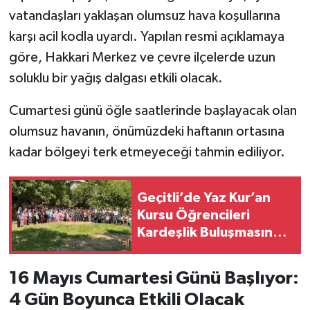
vatandaşları yaklaşan olumsuz hava koşullarına
SİYASET
karşı acil kodla uyardı. Yapılan resmi açıklamaya
göre, Hakkari Merkez ve çevre ilçelerde uzun
SPOR
soluklu bir yağış dalgası etkili olacak.
TARİH
Cumartesi günü öğle saatlerinde başlayacak olan
olumsuz havanın, önümüzdeki haftanın ortasına
TEKNOLOJİ
kadar bölgeyi terk etmeyeceği tahmin ediliyor.
YAŞAM
Geçitli’de Yaz Kur’an
Kursu Öğrencileri
Kardeşlik Buluşmasında
Bir Araya Geldi
16 Mayıs Cumartesi Günü Başlıyor:
4 Gün Boyunca Etkili Olacak