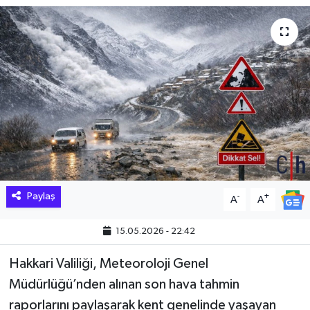
Hakkari Haber
İLGİNÇ HABERLER
KADIN
KÜLTÜR SANAT
MAGAZİN
Paylaş
-
+
A
A
MAKALE
15.05.2026 - 22:42
POLİTİKA
Hakkari Valiliği, Meteoroloji Genel
REKLAM
Müdürlüğü’nden alınan son hava tahmin
raporlarını paylaşarak kent genelinde yaşayan
SAĞLIK