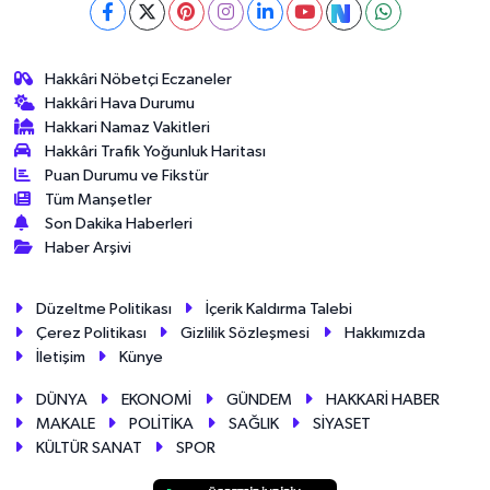
Hakkâri Nöbetçi Eczaneler
Hakkâri Hava Durumu
Hakkari Namaz Vakitleri
Hakkâri Trafik Yoğunluk Haritası
Puan Durumu ve Fikstür
Tüm Manşetler
Son Dakika Haberleri
Haber Arşivi
Düzeltme Politikası
İçerik Kaldırma Talebi
Çerez Politikası
Gizlilik Sözleşmesi
Hakkımızda
İletişim
Künye
DÜNYA
EKONOMİ
GÜNDEM
HAKKARİ HABER
MAKALE
POLİTİKA
SAĞLIK
SİYASET
KÜLTÜR SANAT
SPOR