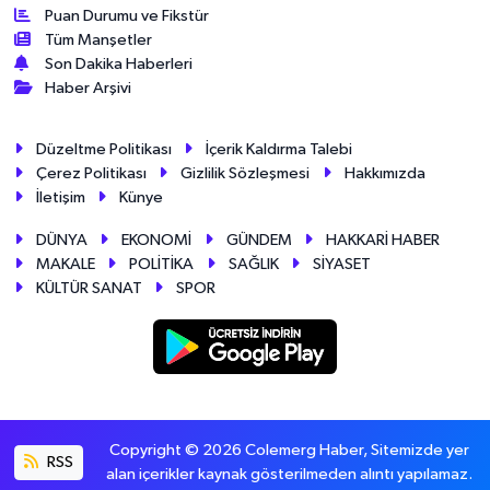
Puan Durumu ve Fikstür
Tüm Manşetler
Son Dakika Haberleri
Haber Arşivi
Düzeltme Politikası
İçerik Kaldırma Talebi
Çerez Politikası
Gizlilik Sözleşmesi
Hakkımızda
İletişim
Künye
DÜNYA
EKONOMİ
GÜNDEM
HAKKARİ HABER
MAKALE
POLİTİKA
SAĞLIK
SİYASET
KÜLTÜR SANAT
SPOR
Copyright © 2026 Colemerg Haber, Sitemizde yer
RSS
alan içerikler kaynak gösterilmeden alıntı yapılamaz.