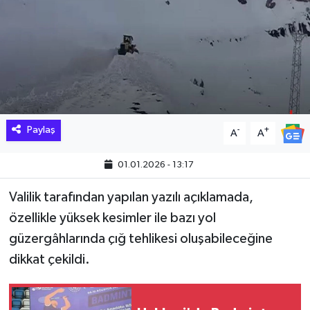
Hakkari Haber
İLGİNÇ HABERLER
KADIN
KÜLTÜR SANAT
Paylaş
-
+
A
A
MAGAZİN
01.01.2026 - 13:17
Valilik tarafından yapılan yazılı açıklamada,
MAKALE
özellikle yüksek kesimler ile bazı yol
POLİTİKA
güzergâhlarında çığ tehlikesi oluşabileceğine
dikkat çekildi.
REKLAM
SAĞLIK