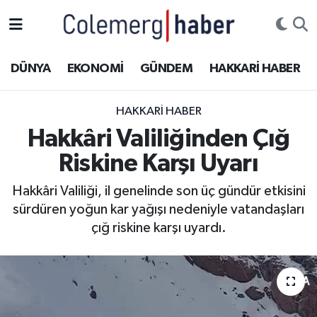
Kurdi
Hakkâri Nöbetçi Eczaneler
DÜNYA
EKONOMİ
GÜNDEM
HAKKARİ HABER
ASAYİŞ
Hakkâri Hava Durumu
HAKKARI HABER
ÇOCUK
Hakkari Namaz Vakitleri
Hakkâri Valiliğinden Çığ
Riskine Karşı Uyarı
DOĞA
Hakkâri Trafik Yoğunluk Haritası
Hakkâri Valiliği, il genelinde son üç gündür etkisini
DÜNYA
Süper Lig Puan Durumu ve Fikstür
sürdüren yoğun kar yağışı nedeniyle vatandaşları
çığ riskine karşı uyardı.
EĞİTİM
Tüm Manşetler
EKONOMİ
Son Dakika Haberleri
GÜNDEM
Haber Arşivi