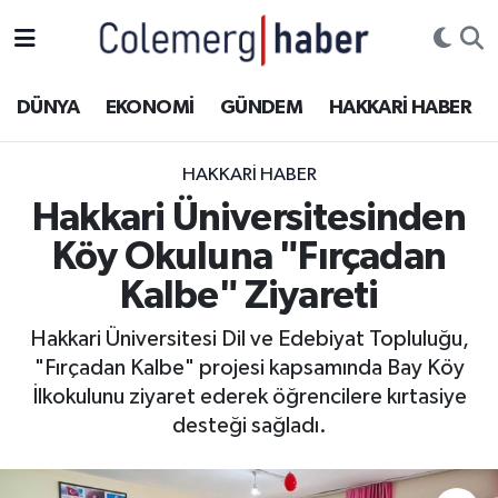
Kurdi
Hakkâri Nöbetçi Eczaneler
DÜNYA
EKONOMİ
GÜNDEM
HAKKARİ HABER
ASAYİŞ
Hakkâri Hava Durumu
HAKKARI HABER
ÇOCUK
Hakkari Namaz Vakitleri
Hakkari Üniversitesinden
Köy Okuluna "Fırçadan
DOĞA
Hakkâri Trafik Yoğunluk Haritası
Kalbe" Ziyareti
DÜNYA
Süper Lig Puan Durumu ve Fikstür
Hakkari Üniversitesi Dil ve Edebiyat Topluluğu,
"Fırçadan Kalbe" projesi kapsamında Bay Köy
EĞİTİM
Tüm Manşetler
İlkokulunu ziyaret ederek öğrencilere kırtasiye
EKONOMİ
Son Dakika Haberleri
desteği sağladı.
GÜNDEM
Haber Arşivi