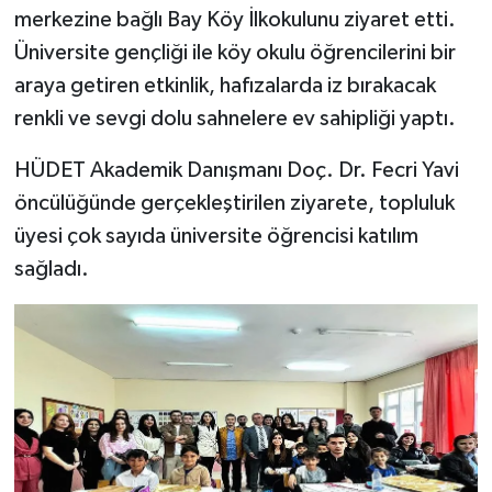
merkezine bağlı Bay Köy İlkokulunu ziyaret etti.
SİYASET
Üniversite gençliği ile köy okulu öğrencilerini bir
araya getiren etkinlik, hafızalarda iz bırakacak
SPOR
renkli ve sevgi dolu sahnelere ev sahipliği yaptı.
TARİH
HÜDET Akademik Danışmanı Doç. Dr. Fecri Yavi
öncülüğünde gerçekleştirilen ziyarete, topluluk
TEKNOLOJİ
üyesi çok sayıda üniversite öğrencisi katılım
sağladı.
YAŞAM