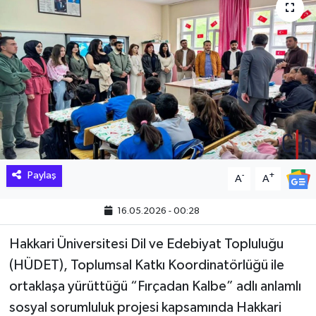
Hakkari Haber
İLGİNÇ HABERLER
KADIN
KÜLTÜR SANAT
MAGAZİN
Paylaş
-
+
A
A
MAKALE
16.05.2026 - 00:28
POLİTİKA
Hakkari Üniversitesi Dil ve Edebiyat Topluluğu
(HÜDET), Toplumsal Katkı Koordinatörlüğü ile
REKLAM
ortaklaşa yürüttüğü “Fırçadan Kalbe” adlı anlamlı
sosyal sorumluluk projesi kapsamında Hakkari
SAĞLIK