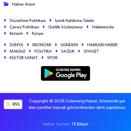
Haber Arşivi
Düzeltme Politikası
İçerik Kaldırma Talebi
Çerez Politikası
Gizlilik Sözleşmesi
Hakkımızda
İletişim
Künye
DÜNYA
EKONOMİ
GÜNDEM
HAKKARİ HABER
MAKALE
POLİTİKA
SAĞLIK
SİYASET
KÜLTÜR SANAT
SPOR
Copyright © 2026 Colemerg Haber, Sitemizde yer
RSS
alan içerikler kaynak gösterilmeden alıntı yapılamaz.
Haber Yazılımı:
TE Bilişim