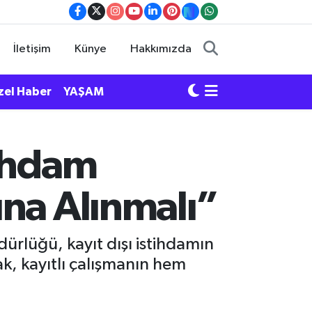
İletişim
Künye
Hakkımızda
zel Haber
YAŞAM
tihdam
ına Alınmalı”
rlüğü, kayıt dışı istihdamın
ak, kayıtlı çalışmanın hem