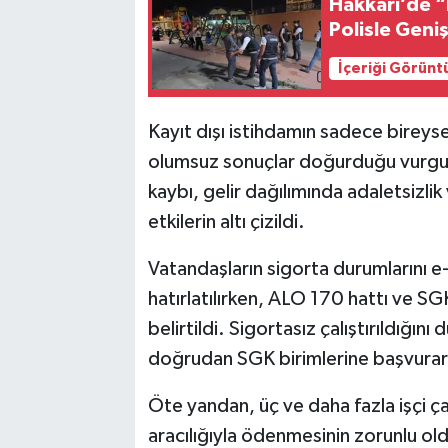
Hakkari’de “
Polisle Geni
İçeriği Görünt
Kayıt dışı istihdamın sadece bireys
olumsuz sonuçlar doğurduğu vurgul
kaybı, gelir dağılımında adaletsizli
etkilerin altı çizildi.
Vatandaşların sigorta durumlarını e
hatırlatılırken, ALO 170 hattı ve SGK
belirtildi. Sigortasız çalıştırıldığı
doğrudan SGK birimlerine başvurara
Öte yandan, üç ve daha fazla işçi ça
aracılığıyla ödenmesinin zorunlu old