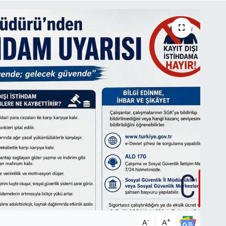
-
+
A
A