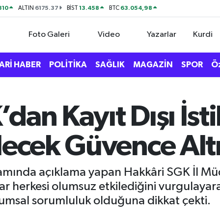
310
6175.37
13.458
63.054,98
ALTIN
BİST
BTC
Foto Galeri
Video
Yazarlar
Kurdi
ARİ HABER
POLİTİKA
SAĞLIK
MAGAZİN
SPOR
Ö
dan Kayıt Dışı İs
lecek Güvence Alt
amında açıklama yapan Hakkâri SGK İl Müdü
ar herkesi olumsuz etkilediğini vurgulayar
umsal sorumluluk olduğuna dikkat çekti.