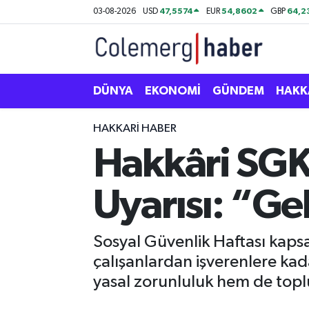
47,5574
54,8602
64,2
03-08-2026
USD
EUR
GBP
Kurdi
Hakkâri Nöbetçi Eczaneler
ASAYİŞ
Hakkâri Hava Durumu
DÜNYA
EKONOMİ
GÜNDEM
HAKK
ÇOCUK
Hakkari Namaz Vakitleri
HAKKARI HABER
Hakkâri SGK’
DOĞA
Hakkâri Trafik Yoğunluk Haritası
Uyarısı: “Ge
DÜNYA
Süper Lig Puan Durumu ve Fikstür
EĞİTİM
Tüm Manşetler
Sosyal Güvenlik Haftası kaps
çalışanlardan işverenlere kad
EKONOMİ
Son Dakika Haberleri
yasal zorunluluk hem de topl
GÜNDEM
Haber Arşivi