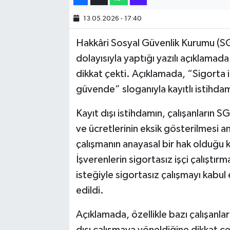
13.05.2026 - 17:40
SİYASET
Hakkâri Sosyal Güvenlik Kurumu (SG
SPOR
dolayısıyla yaptığı yazılı açıklamada 
dikkat çekti. Açıklamada, “Sigorta 
TARİH
güvende” sloganıyla kayıtlı istihdam
TEKNOLOJİ
Kayıt dışı istihdamın, çalışanların S
ve ücretlerinin eksik gösterilmesi an
YAŞAM
çalışmanın anayasal bir hak olduğu 
İşverenlerin sigortasız işçi çalıştır
isteğiyle sigortasız çalışmayı kab
edildi.
Açıklamada, özellikle bazı çalışanlar
dışı çalışmaya yöneldiğine dikkat çek