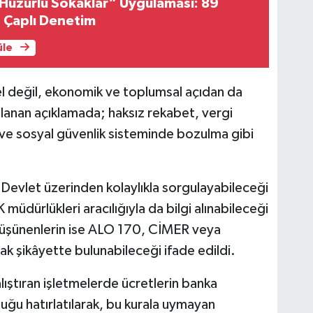
Huzurlu Sokaklar” Uygulaması: 89
ş Çaplı Denetim
üle
el değil, ekonomik ve toplumsal açıdan da
anan açıklamada; haksız rekabet, vergi
k ve sosyal güvenlik sisteminde bozulma gibi
-Devlet üzerinden kolaylıkla sorgulayabileceği
 müdürlükleri aracılığıyla da bilgi alınabileceği
nı düşünenlerin ise ALO 170, CİMER veya
k şikâyette bulunabileceği ifade edildi.
lıştıran işletmelerde ücretlerin banka
uğu hatırlatılarak, bu kurala uymayan