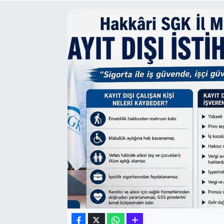
Hakkari Haber
İLGİNÇ HABERLER
KADIN
KÜLTÜR SANAT
MAGAZİN
MAKALE
POLİTİKA
REKLAM
SAĞLIK