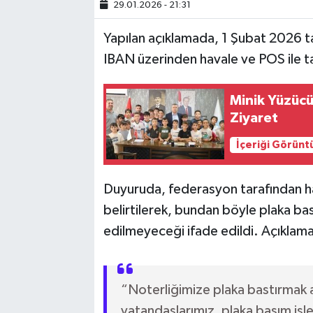
29.01.2026 - 21:31
SİYASET
Yapılan açıklamada, 1 Şubat 2026 ta
IBAN üzerinden havale ve POS ile tah
SPOR
Minik Yüzücü
TARİH
Ziyaret
TEKNOLOJİ
İçeriği Görünt
YAŞAM
Duyuruda, federasyon tarafından hay
belirtilerek, bundan böyle plaka bas
edilmeyeceği ifade edildi. Açıklamad
“Noterliğimize plaka bastırmak a
vatandaşlarımız, plaka basım işl