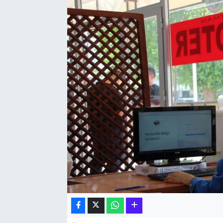
Hakkari Haber
İLGİNÇ HABERLER
KADIN
KÜLTÜR SANAT
MAGAZİN
MAKALE
POLİTİKA
REKLAM
SAĞLIK