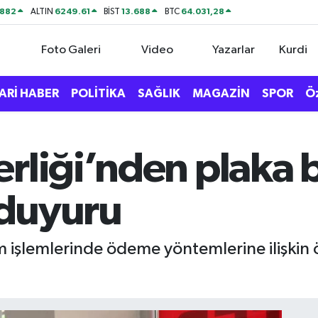
9882
6249.61
13.688
64.031,28
ALTIN
BİST
BTC
Foto Galeri
Video
Yazarlar
Kurdi
ARİ HABER
POLİTİKA
SAĞLIK
MAGAZİN
SPOR
Ö
rliği’nden plaka 
i duyuru
m işlemlerinde ödeme yöntemlerine ilişkin ö