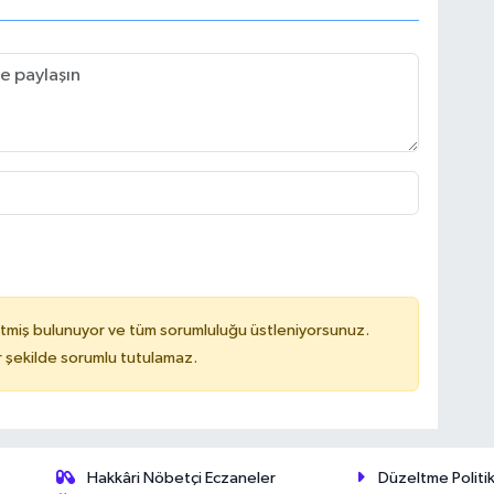
tmiş bulunuyor ve tüm sorumluluğu üstleniyorsunuz.
 şekilde sorumlu tutulamaz.
Hakkâri Nöbetçi Eczaneler
Düzeltme Politik