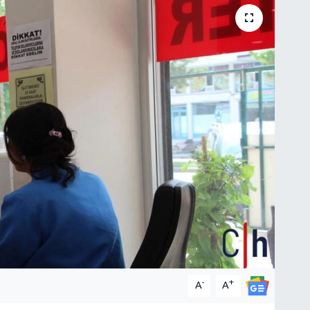
-
+
A
A