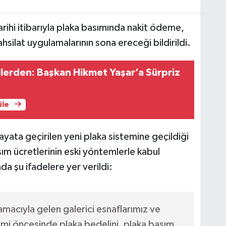
rihi itibarıyla plaka basımında nakit ödeme,
silat uygulamalarının sona ereceği bildirildi.
lerden: Başkan Hikmet Yaşar’a Sürpriz
üle
ata geçirilen yeni plaka sistemine geçildiği
ım ücretlerinin eski yöntemlerle kabul
a şu ifadelere yer verildi:
macıyla gelen galerici esnaflarımız ve
emi öncesinde plaka bedelini, plaka basım