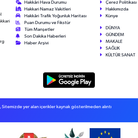
Hakkâri Hava Durumu
Çerez Politikası
Hakkari Namaz Vakitleri
Hakkımızda
l
Hakkâri Trafik Yoğunluk Haritası
Künye
akkari
Puan Durumu ve Fikstür
DÜNYA
Tüm Manşetler
GÜNDEM
Son Dakika Haberleri
MAKALE
érg
Haber Arşivi
SAĞLIK
KÜLTÜR SANAT
itemizde yer alan içerikler kaynak gösterilmeden alıntı