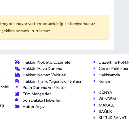
tmiş bulunuyor ve tüm sorumluluğu üstleniyorsunuz.
 şekilde sorumlu tutulamaz.
Hakkâri Nöbetçi Eczaneler
Düzeltme Politik
Hakkâri Hava Durumu
Çerez Politikası
Hakkari Namaz Vakitleri
Hakkımızda
l
Hakkâri Trafik Yoğunluk Haritası
Künye
akkari
Puan Durumu ve Fikstür
DÜNYA
Tüm Manşetler
GÜNDEM
Son Dakika Haberleri
MAKALE
érg
Haber Arşivi
SAĞLIK
KÜLTÜR SANAT