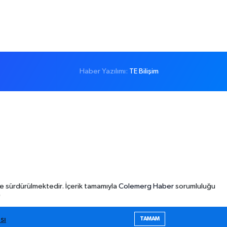
Haber Yazılımı:
TE Bilişim
e sürdürülmektedir. İçerik tamamıyla
Colemerg Haber
sorumluluğu
"
sı
TAMAM