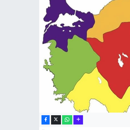
Hakkari Haber
İLGİNÇ HABERLER
KADIN
KÜLTÜR SANAT
MAGAZİN
MAKALE
POLİTİKA
REKLAM
SAĞLIK