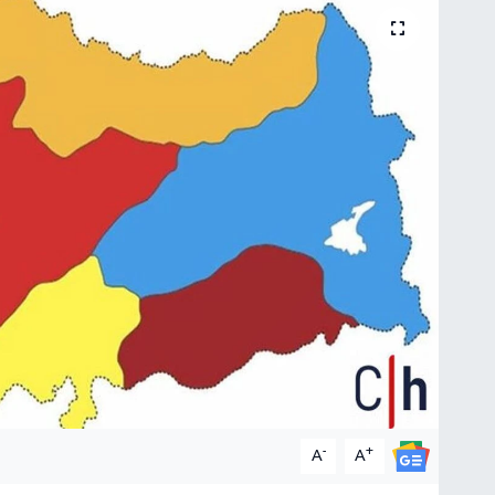
-
+
A
A