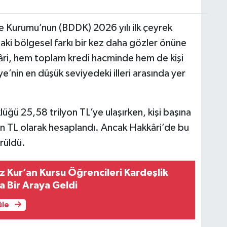
 Kurumu’nun (BDDK) 2026 yılı ilk çeyrek
ndaki bölgesel farkı bir kez daha gözler önüne
kâri, hem toplam kredi hacminde hem de kişi
e’nin en düşük seviyedeki illeri arasında yer
üğü 25,58 trilyon TL’ye ulaşırken, kişi başına
in TL olarak hesaplandı. Ancak Hakkâri’de bu
rüldü.
az Kur’an Kursu Öğrencileri Kardeşlik
 Bir Araya Geldi
üle