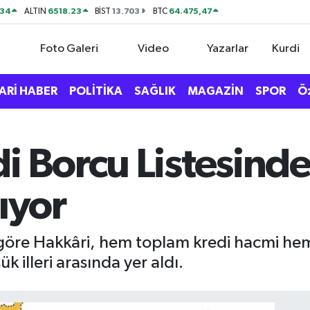
534
6518.23
13.703
64.475,47
ALTIN
BİST
BTC
Foto Galeri
Video
Yazarlar
Kurdi
ARİ HABER
POLİTİKA
SAĞLIK
MAGAZİN
SPOR
Ö
i Borcu Listesinde
ıyor
ne göre Hakkâri, hem toplam kredi hacmi hem
k illeri arasında yer aldı.