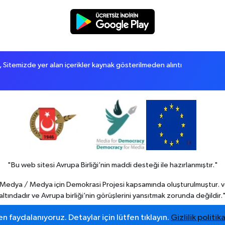
itemizde yer alan içerikler kaynak gösterilmeden alıntı
"Bu web sitesi Avrupa Birliği’nin maddi desteği ile hazırlanmıştır."
in Medya / Medya için Demokrasi Projesi kapsamında oluşturulmuştur. v
altındadır ve Avrupa birliği’nin görüşlerini yansıtmak zorunda değildir.
n faydalanıyoruz. Detaylar için lütfen tıklayın.
Gizlilik politika