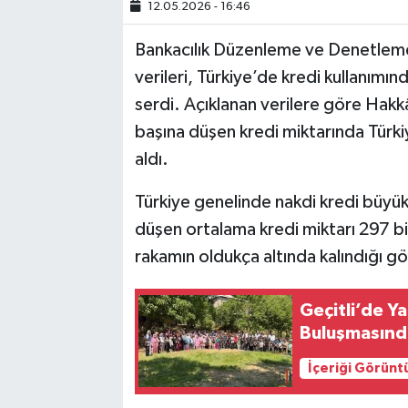
12.05.2026 - 16:46
SİYASET
Bankacılık Düzenleme ve Denetleme
verileri, Türkiye’de kredi kullanımı
SPOR
serdi. Açıklanan verilere göre Hak
başına düşen kredi miktarında Türkiy
TARİH
aldı.
TEKNOLOJİ
Türkiye genelinde nakdi kredi büyükl
düşen ortalama kredi miktarı 297 b
YAŞAM
rakamın oldukça altında kalındığı gö
Geçitli’de Y
Buluşmasında
İçeriği Görünt