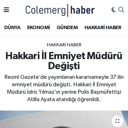
Kurdi
Hakkâri Nöbetçi Eczaneler
DÜNYA
EKONOMİ
GÜNDEM
HAKKARİ HABER
ASAYİŞ
Hakkâri Hava Durumu
HAKKARI HABER
ÇOCUK
Hakkari Namaz Vakitleri
Hakkari İl Emniyet Müdürü
Değişti
DOĞA
Hakkâri Trafik Yoğunluk Haritası
Resmî Gazete’de yayımlanan kararnameyle 37 ilin
DÜNYA
Süper Lig Puan Durumu ve Fikstür
emniyet müdürü değişti. Hakkari İl Emniyet
Müdürü İdris Yılmaz'ın yerine Polis Başmüfettişi
EĞİTİM
Tüm Manşetler
Atilla Ayata atandığı öğrenildi.
EKONOMİ
Son Dakika Haberleri
GÜNDEM
Haber Arşivi