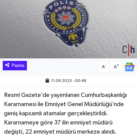
Hakkari Haber
İLGİNÇ HABERLER
KADIN
KÜLTÜR SANAT
Paylaş
-
+
A
A
MAGAZİN
11.09.2025 - 00:48
MAKALE
Resmî Gazete’de yayımlanan Cumhurbaşkanlığı
Kararnamesi ile Emniyet Genel Müdürlüğü’nde
POLİTİKA
geniş kapsamlı atamalar gerçekleştirildi.
REKLAM
Kararnameye göre 37 ilin emniyet müdürü
değişti, 22 emniyet müdürü merkeze alındı.
SAĞLIK