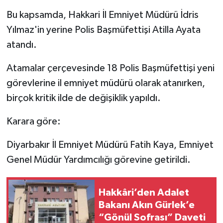
Bu kapsamda, Hakkari İl Emniyet Müdürü İdris
SİYASET
Yılmaz'in yerine Polis Başmüfettişi Atilla Ayata
atandı.
SPOR
Atamalar çerçevesinde 18 Polis Başmüfettişi yeni
TARİH
görevlerine il emniyet müdürü olarak atanırken,
birçok kritik ilde de değişiklik yapıldı.
TEKNOLOJİ
Karara göre:
YAŞAM
Diyarbakır İl Emniyet Müdürü Fatih Kaya, Emniyet
Genel Müdür Yardımcılığı görevine getirildi.
Hakkâri’den Adalet
Bakanı Akın Gürlek’e
“Gönül Sofrası” Daveti