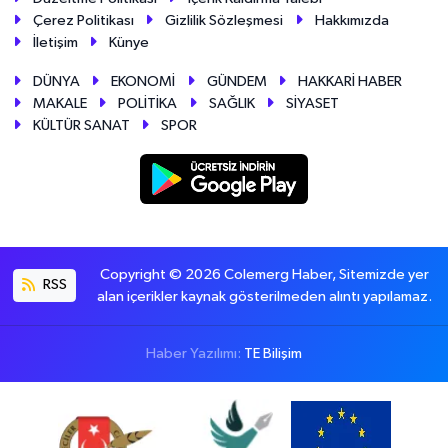
Çerez Politikası
Gizlilik Sözleşmesi
Hakkımızda
İletişim
Künye
DÜNYA
EKONOMİ
GÜNDEM
HAKKARİ HABER
MAKALE
POLİTİKA
SAĞLIK
SİYASET
KÜLTÜR SANAT
SPOR
Copyright © 2026 Colemerg Haber, Sitemizde yer
RSS
alan içerikler kaynak gösterilmeden alıntı yapılamaz.
Haber Yazılımı:
TE Bilişim