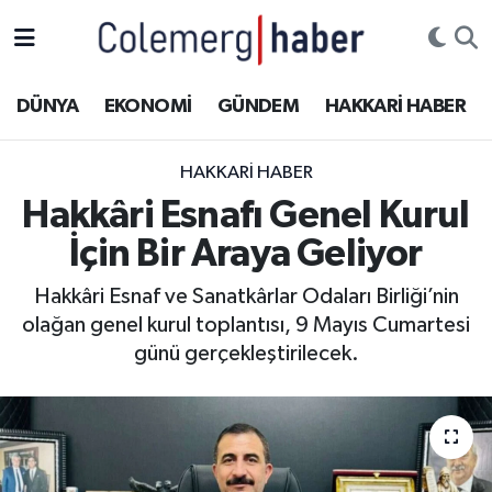
Kurdi
Hakkâri Nöbetçi Eczaneler
DÜNYA
EKONOMİ
GÜNDEM
HAKKARİ HABER
ASAYİŞ
Hakkâri Hava Durumu
HAKKARI HABER
ÇOCUK
Hakkari Namaz Vakitleri
Hakkâri Esnafı Genel Kurul
İçin Bir Araya Geliyor
DOĞA
Hakkâri Trafik Yoğunluk Haritası
Hakkâri Esnaf ve Sanatkârlar Odaları Birliği’nin
DÜNYA
Süper Lig Puan Durumu ve Fikstür
olağan genel kurul toplantısı, 9 Mayıs Cumartesi
günü gerçekleştirilecek.
EĞİTİM
Tüm Manşetler
EKONOMİ
Son Dakika Haberleri
GÜNDEM
Haber Arşivi