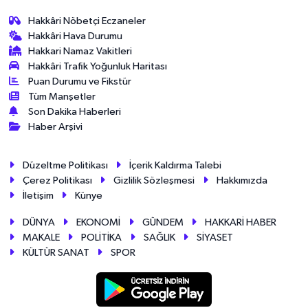
Hakkâri Nöbetçi Eczaneler
Hakkâri Hava Durumu
Hakkari Namaz Vakitleri
Hakkâri Trafik Yoğunluk Haritası
Puan Durumu ve Fikstür
Tüm Manşetler
Son Dakika Haberleri
Haber Arşivi
Düzeltme Politikası
İçerik Kaldırma Talebi
Çerez Politikası
Gizlilik Sözleşmesi
Hakkımızda
İletişim
Künye
DÜNYA
EKONOMİ
GÜNDEM
HAKKARİ HABER
MAKALE
POLİTİKA
SAĞLIK
SİYASET
KÜLTÜR SANAT
SPOR