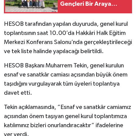
Gençleri Bir Araya
Getirdi
SİYASET
HESOB tarafından yapılan duyuruda, genel kurul
SPOR
toplantısının saat 10.00’da Hakkâri Halk Eğitim
Merkezi Konferans Salonu’nda gerçekleştirileceği
TARİH
ve tek liste halinde yapılacağı belirtildi.
TEKNOLOJİ
HESOB Başkanı Muharrem Tekin, genel kurulun
esnaf ve sanatkâr camiası açısından büyük önem
YAŞAM
taşıdığını vurgulayarak tüm üyeleri toplantıya
davet etti.
Tekin açıklamasında, “Esnaf ve sanatkâr camiamız
açısından önem taşıyan genel kurul toplantımıza
katılımınız bizleri onurlandıracaktır” ifadelerine
yer verdi.