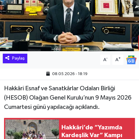
Hakkari Haber
İLGİNÇ HABERLER
KADIN
KÜLTÜR SANAT
Paylaş
-
+
A
A
MAGAZİN
08.05.2026 - 18:19
Hakkâri Esnaf ve Sanatkârlar Odaları Birliği
MAKALE
(HESOB) Olağan Genel Kurulu’nun 9 Mayıs 2026
POLİTİKA
Cumartesi günü yapılacağı açıklandı.
REKLAM
Hakkâri’de “Yazımda
Kardeşlik Var” Kampı
SAĞLIK