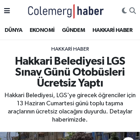
Kurdi
Hakkâri Nöbetçi Eczaneler
DÜNYA
EKONOMİ
GÜNDEM
HAKKARİ HABER
ASAYİŞ
Hakkâri Hava Durumu
HAKKARI HABER
ÇOCUK
Hakkari Namaz Vakitleri
Hakkari Belediyesi LGS
Sınav Günü Otobüsleri
DOĞA
Hakkâri Trafik Yoğunluk Haritası
Ücretsiz Yaptı
DÜNYA
Süper Lig Puan Durumu ve Fikstür
Hakkari Belediyesi, LGS'ye girecek öğrenciler için
13 Haziran Cumartesi günü toplu taşıma
EĞİTİM
Tüm Manşetler
araçlarının ücretsiz olacağını duyurdu. Detaylar
EKONOMİ
Son Dakika Haberleri
haberimizde.
GÜNDEM
Haber Arşivi