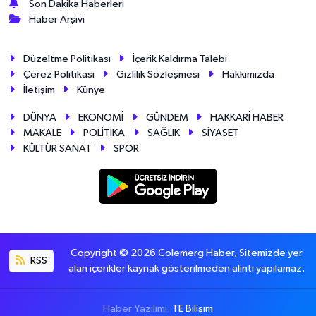
Son Dakika Haberleri
Haber Arşivi
Düzeltme Politikası
İçerik Kaldırma Talebi
Çerez Politikası
Gizlilik Sözleşmesi
Hakkımızda
İletişim
Künye
DÜNYA
EKONOMİ
GÜNDEM
HAKKARİ HABER
MAKALE
POLİTİKA
SAĞLIK
SİYASET
KÜLTÜR SANAT
SPOR
Copyright © 2026 Colemerg Haber, Sitemizde yer
RSS
alan içerikler kaynak gösterilmeden alıntı yapılamaz.
Haber Yazılımı:
TE Bilişim