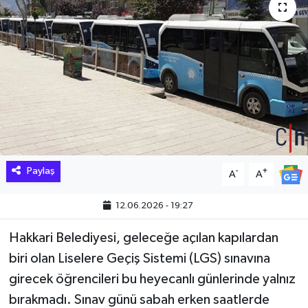
Hakkari Haber
İLGİNÇ HABERLER
KADIN
KÜLTÜR SANAT
MAGAZİN
Paylaş
-
+
A
A
MAKALE
12.06.2026 - 19:27
POLİTİKA
Hakkari Belediyesi, geleceğe açılan kapılardan
biri olan Liselere Geçiş Sistemi (LGS) sınavına
REKLAM
girecek öğrencileri bu heyecanlı günlerinde yalnız
bırakmadı. Sınav günü sabah erken saatlerde
SAĞLIK