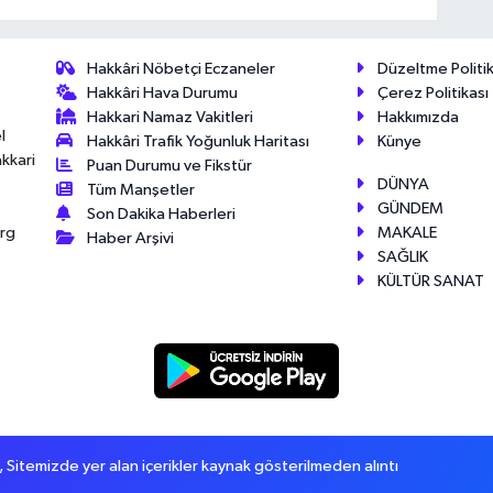
Hakkâri Nöbetçi Eczaneler
Düzeltme Politik
Hakkâri Hava Durumu
Çerez Politikası
Hakkari Namaz Vakitleri
Hakkımızda
l
Hakkâri Trafik Yoğunluk Haritası
Künye
akkari
Puan Durumu ve Fikstür
DÜNYA
Tüm Manşetler
GÜNDEM
Son Dakika Haberleri
MAKALE
érg
Haber Arşivi
SAĞLIK
KÜLTÜR SANAT
itemizde yer alan içerikler kaynak gösterilmeden alıntı