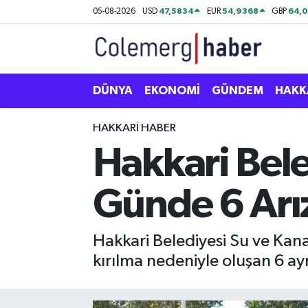
47,5834
54,9368
64,
05-08-2026
USD
EUR
GBP
Kurdi
Hakkâri Nöbetçi Eczaneler
ASAYİŞ
Hakkâri Hava Durumu
DÜNYA
EKONOMİ
GÜNDEM
HAKK
ÇOCUK
Hakkari Namaz Vakitleri
HAKKARI HABER
Hakkari Bele
DOĞA
Hakkâri Trafik Yoğunluk Haritası
Günde 6 Arı
DÜNYA
Süper Lig Puan Durumu ve Fikstür
EĞİTİM
Tüm Manşetler
Hakkari Belediyesi Su ve Kana
kırılma nedeniyle oluşan 6 ayr
EKONOMİ
Son Dakika Haberleri
GÜNDEM
Haber Arşivi