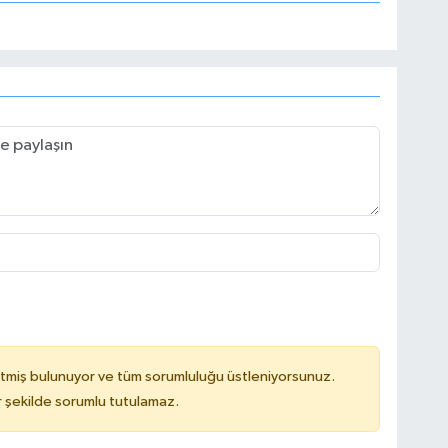
tmiş bulunuyor ve tüm sorumluluğu üstleniyorsunuz.
 şekilde sorumlu tutulamaz.