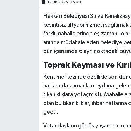
12.06.2026 - 16:00
SİYASET
Hakkari Belediyesi Su ve Kanalizasy
kesintisiz altyapı hizmeti sağlamak
SPOR
farklı mahallelerinde eş zamanlı ol
anında müdahale eden belediye per
TARİH
gün içerisinde 6 ayrı noktadaki büy
TEKNOLOJİ
Toprak Kayması ve Kırı
YAŞAM
Kent merkezinde özellikle son dön
hatlarında zamanla meydana gelen aş
tıkanıklıklara yol açmıştı. Mahalle 
olan bu tıkanıklıklar, ihbar hatları
geçti.
Vatandaşların günlük yaşamının olu