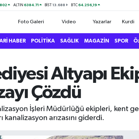
0802
6384.71
13.688
64.256,19
ALTIN
BİST
BTC
Foto Galeri
Video
Yazarlar
Kurdi
ARİ HABER
POLİTİKA
SAĞLIK
MAGAZİN
SPOR
Ö
diyesi Altyapı Ekip
zayı Çözdü
lizasyon İşleri Müdürlüğü ekipleri, kent g
ı kanalizasyon arızasını giderdi.