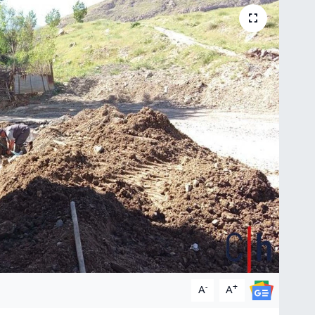
-
+
A
A