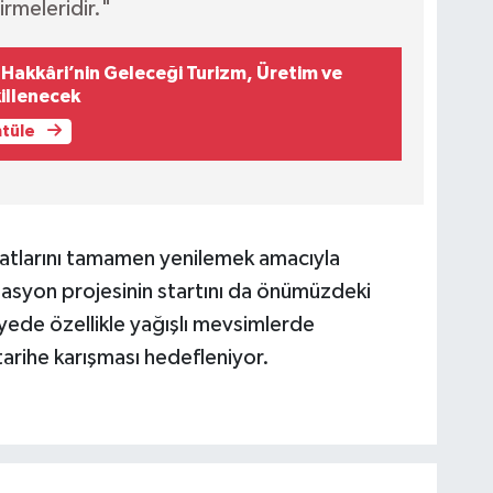
irmeleridir."
 Hakkâri’nin Geleceği Turizm, Üretim ve
killenecek
ntüle
hatlarını tamamen yenilemek amacıyla
zasyon projesinin startını da önümüzdeki
yede özellikle yağışlı mevsimlerde
tarihe karışması hedefleniyor.