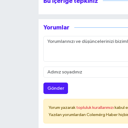
Bu içeriğe tepkiniz
Yorumlar
Gönder
Yorum yazarak
topluluk kurallarımızı
kabul e
Yazılan yorumlardan Colemérg Haber hiçbir