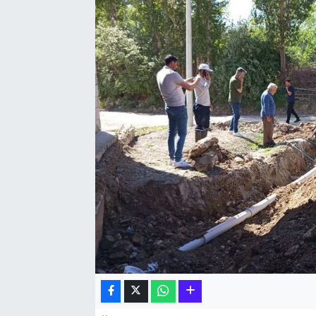
Hakkari Haber
İLGİNÇ HABERLER
KADIN
KÜLTÜR SANAT
MAGAZİN
MAKALE
POLİTİKA
REKLAM
SAĞLIK