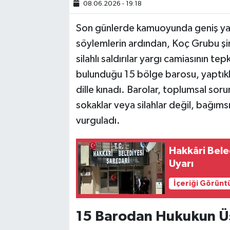
08.06.2026 - 19:18
SİYASET
Son günlerde kamuoyunda geniş yan
söylemlerin ardından, Koç Grubu şi
SPOR
silahlı saldırılar yargı camiasının te
bulunduğu 15 bölge barosu, yaptıkları
TARİH
dille kınadı. Barolar, toplumsal sor
TEKNOLOJİ
sokaklar veya silahlar değil, bağım
vurguladı.
YAŞAM
Hakkâri Bele
Uyarı
İçeriği Görünt
15 Barodan Hukukun Ü