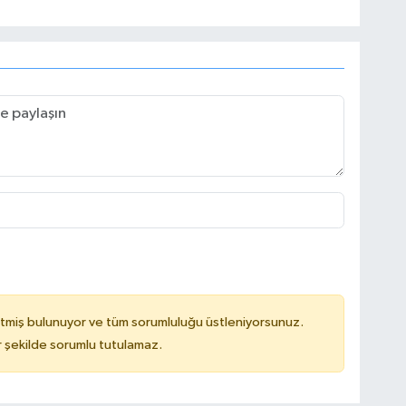
tmiş bulunuyor ve tüm sorumluluğu üstleniyorsunuz.
 şekilde sorumlu tutulamaz.