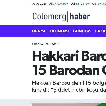
47,7436
55,2510
64,48
08-08-2026
USD
EUR
GBP
Kurdi
Hakkâri Nöbetçi Eczaneler
ASAYİŞ
Hakkâri Hava Durumu
DÜNYA
EKONOMİ
GÜNDEM
HAKK
ÇOCUK
Hakkari Namaz Vakitleri
HAKKARI HABER
Hakkari Bar
DOĞA
Hakkâri Trafik Yoğunluk Haritası
15 Barodan 
DÜNYA
Süper Lig Puan Durumu ve Fikstür
EĞİTİM
Tüm Manşetler
Hakkari Barosu dahil 15 bölge
kınadı: "Şiddet hiçbir koşuld
EKONOMİ
Son Dakika Haberleri
GÜNDEM
Haber Arşivi