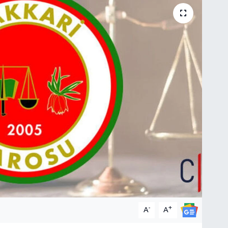
-
+
A
A