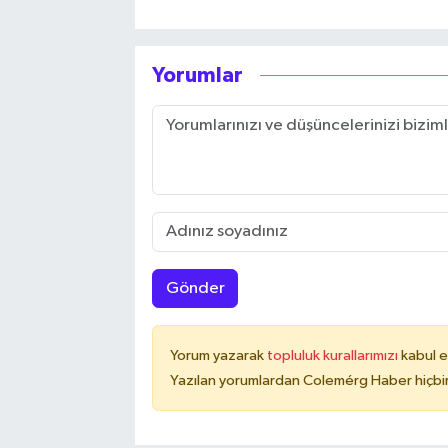
Yorumlar
Gönder
Yorum yazarak
topluluk kurallarımızı
kabul e
Yazılan yorumlardan Colemérg Haber hiçbir