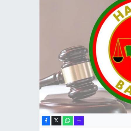
Hakkari Haber
İLGİNÇ HABERLER
KADIN
KÜLTÜR SANAT
MAGAZİN
MAKALE
POLİTİKA
REKLAM
SAĞLIK