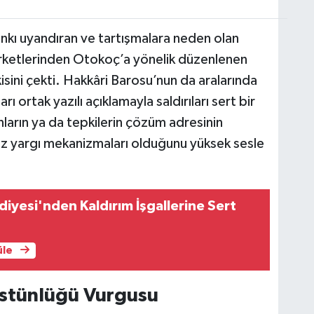
kı uyandıran ve tartışmalara neden olan
rketlerinden Otokoç’a yönelik düzenlenen
pkisini çekti. Hakkâri Barosu’nun da aralarında
 ortak yazılı açıklamayla saldırıları sert bir
unların ya da tepkilerin çözüm adresinin
sız yargı mekanizmaları olduğunu yüksek sesle
diyesi'nden Kaldırım İşgallerine Sert
üle
stünlüğü Vurgusu