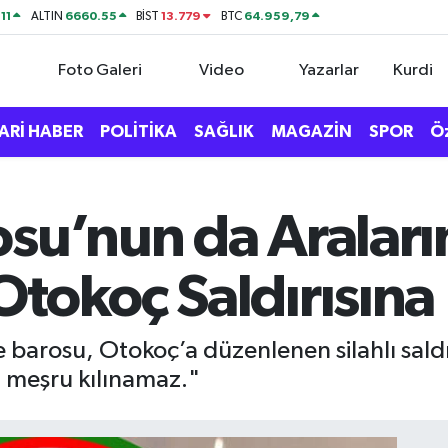
11
6660.55
13.779
64.959,79
ALTIN
BİST
BTC
Foto Galeri
Video
Yazarlar
Kurdi
ARİ HABER
POLİTİKA
SAĞLIK
MAGAZİN
SPOR
Ö
osu’nun da Aralar
Otokoç Saldırısın
 barosu, Otokoç’a düzenlenen silahlı saldı
a meşru kılınamaz."