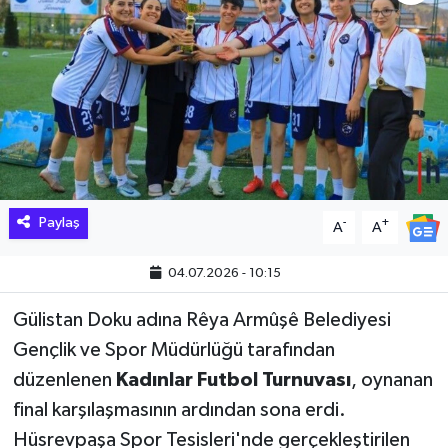
Hakkari Haber
İLGİNÇ HABERLER
KADIN
KÜLTÜR SANAT
Paylaş
-
+
A
A
MAGAZİN
04.07.2026 - 10:15
MAKALE
Gülistan Doku adına Rêya Armûşê Belediyesi
POLİTİKA
Gençlik ve Spor Müdürlüğü tarafından
düzenlenen
Kadınlar Futbol Turnuvası
, oynanan
REKLAM
final karşılaşmasının ardından sona erdi.
Hüsrevpaşa Spor Tesisleri'nde gerçekleştirilen
SAĞLIK