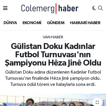
Kurdi
Hakkâri Nöbetçi Eczaneler
DÜNYA
EKONOMİ
GÜNDEM
HAKKARİ HABER
ASAYİŞ
Hakkâri Hava Durumu
VAN HABER
ÇOCUK
Hakkari Namaz Vakitleri
Gülistan Doku Kadınlar
Futbol Turnuvası'nın
DOĞA
Hakkâri Trafik Yoğunluk Haritası
Şampiyonu Hêza Jinê Oldu
DÜNYA
Süper Lig Puan Durumu ve Fikstür
Gülistan Doku adına düzenlenen Kadınlar Futbol
Turnuvası'nın finalinde Hêza Jinê şampiyon oldu.
EĞİTİM
Tüm Manşetler
Turnuva ödül töreni ve halaylarla sona erdi.
EKONOMİ
Son Dakika Haberleri
GÜNDEM
Haber Arşivi