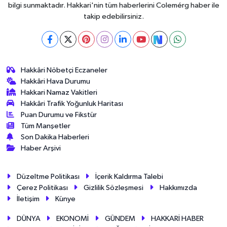
bilgi sunmaktadır. Hakkari'nin tüm haberlerini Colemérg haber ile
takip edebilirsiniz.
Hakkâri Nöbetçi Eczaneler
Hakkâri Hava Durumu
Hakkari Namaz Vakitleri
Hakkâri Trafik Yoğunluk Haritası
Puan Durumu ve Fikstür
Tüm Manşetler
Son Dakika Haberleri
Haber Arşivi
Düzeltme Politikası
İçerik Kaldırma Talebi
Çerez Politikası
Gizlilik Sözleşmesi
Hakkımızda
İletişim
Künye
DÜNYA
EKONOMİ
GÜNDEM
HAKKARİ HABER