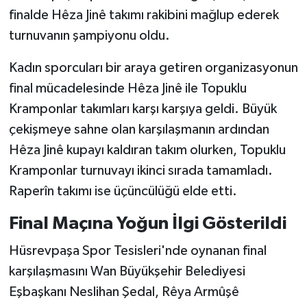
finalde Hêza Jinê takımı rakibini mağlup ederek
SİYASET
turnuvanın şampiyonu oldu.
SPOR
Kadın sporcuları bir araya getiren organizasyonun
final mücadelesinde Hêza Jinê ile Topuklu
TARİH
Kramponlar takımları karşı karşıya geldi. Büyük
çekişmeye sahne olan karşılaşmanın ardından
TEKNOLOJİ
Hêza Jinê kupayı kaldıran takım olurken, Topuklu
Kramponlar turnuvayı ikinci sırada tamamladı.
YAŞAM
Raperîn takımı ise üçüncülüğü elde etti.
Final Maçına Yoğun İlgi Gösterildi
Hüsrevpaşa Spor Tesisleri'nde oynanan final
karşılaşmasını Wan Büyükşehir Belediyesi
Eşbaşkanı Neslihan Şedal, Rêya Armûşê