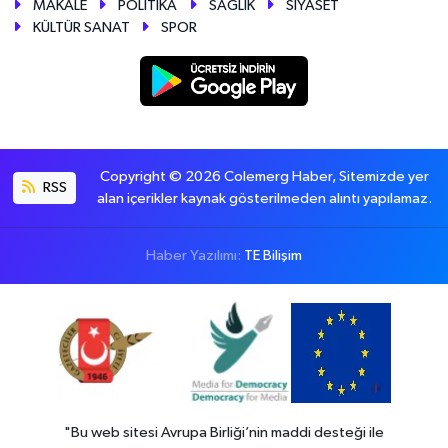
MAKALE
POLİTİKA
SAĞLIK
SİYASET
KÜLTÜR SANAT
SPOR
Copyright © 2026 Colemerg Haber, Sitemizde yer
RSS
alan içerikler kaynak gösterilmeden alıntı yapılamaz.
Haber Yazılımı:
TE Bilişim
"Bu web sitesi Avrupa Birliği’nin maddi desteği ile