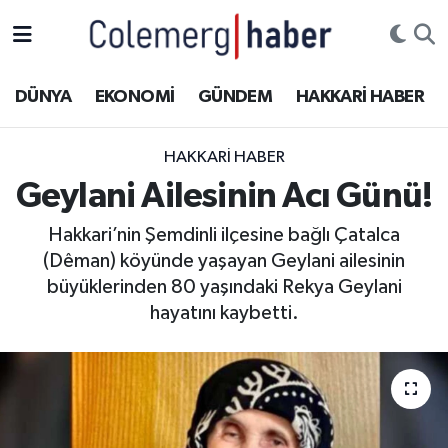
Kurdi
Hakkâri Nöbetçi Eczaneler
DÜNYA
EKONOMİ
GÜNDEM
HAKKARİ HABER
ASAYİŞ
Hakkâri Hava Durumu
HAKKARI HABER
ÇOCUK
Hakkari Namaz Vakitleri
Geylani Ailesinin Acı Günü!
DOĞA
Hakkâri Trafik Yoğunluk Haritası
Hakkari’nin Şemdinli ilçesine bağlı Çatalca
(Dêman) köyünde yaşayan Geylani ailesinin
DÜNYA
Süper Lig Puan Durumu ve Fikstür
büyüklerinden 80 yaşındaki Rekya Geylani
hayatını kaybetti.
EĞİTİM
Tüm Manşetler
EKONOMİ
Son Dakika Haberleri
GÜNDEM
Haber Arşivi