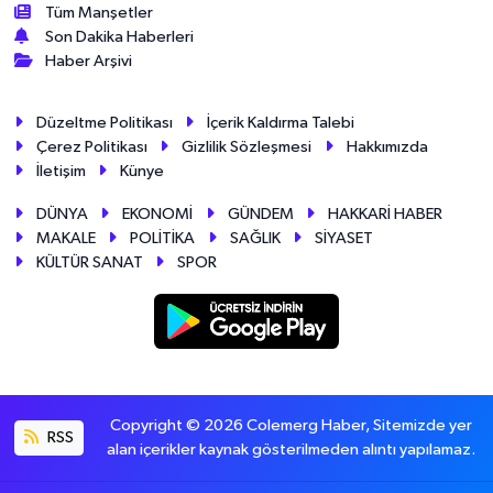
Tüm Manşetler
Son Dakika Haberleri
Haber Arşivi
Düzeltme Politikası
İçerik Kaldırma Talebi
Çerez Politikası
Gizlilik Sözleşmesi
Hakkımızda
İletişim
Künye
DÜNYA
EKONOMİ
GÜNDEM
HAKKARİ HABER
MAKALE
POLİTİKA
SAĞLIK
SİYASET
KÜLTÜR SANAT
SPOR
Copyright © 2026 Colemerg Haber, Sitemizde yer
RSS
alan içerikler kaynak gösterilmeden alıntı yapılamaz.