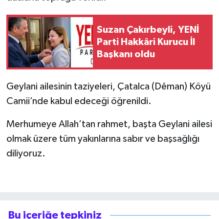
SİYASET
Suzan Çakırbeyli, YENİ
Parti Hakkâri Kurucu İl
SPOR
Başkanı oldu
TARİH
Geylani ailesinin taziyeleri, Çatalca (Dêman) Köyü
TEKNOLOJİ
Camii’nde kabul edeceği öğrenildi.
YAŞAM
Merhumeye Allah’tan rahmet, başta Geylani ailesi
olmak üzere tüm yakınlarına sabır ve başsağlığı
diliyoruz.
Bu içeriğe tepkiniz