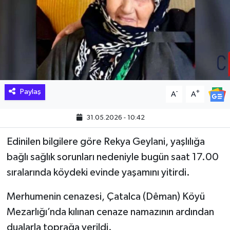
Hakkari Haber
İLGİNÇ HABERLER
KADIN
Paylaş
-
+
A
A
KÜLTÜR SANAT
31.05.2026 - 10:42
MAGAZİN
Edinilen bilgilere göre Rekya Geylani, yaşlılığa
MAKALE
bağlı sağlık sorunları nedeniyle bugün saat 17.00
sıralarında köydeki evinde yaşamını yitirdi.
POLİTİKA
Merhumenin cenazesi, Çatalca (Dêman) Köyü
REKLAM
Mezarlığı’nda kılınan cenaze namazının ardından
dualarla toprağa verildi.
SAĞLIK