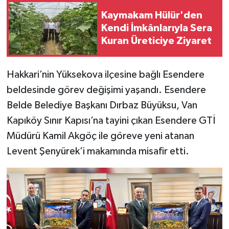
Kaymakam Hülür'den
SİYASET
Kendi İmkânlarıyla Sera
Kuran Üreticiye Ziyaret
SPOR
Hakkari’nin Yüksekova ilçesine bağlı Esendere
TARİH
beldesinde görev değişimi yaşandı. Esendere
TEKNOLOJİ
Belde Belediye Başkanı Dırbaz Büyüksu, Van
Kapıköy Sınır Kapısı’na tayini çıkan Esendere GTİ
YAŞAM
Müdürü Kamil Akgöç ile göreve yeni atanan
Levent Şenyürek’i makamında misafir etti.