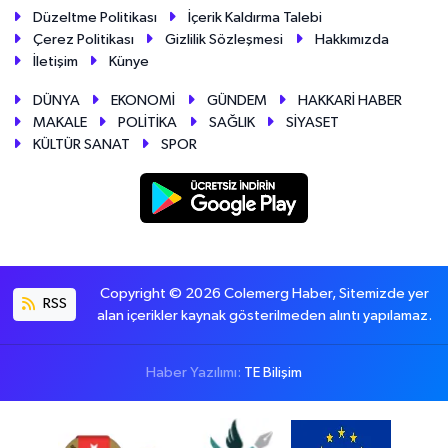
Düzeltme Politikası
İçerik Kaldırma Talebi
Çerez Politikası
Gizlilik Sözleşmesi
Hakkımızda
İletişim
Künye
DÜNYA
EKONOMİ
GÜNDEM
HAKKARİ HABER
MAKALE
POLİTİKA
SAĞLIK
SİYASET
KÜLTÜR SANAT
SPOR
Copyright © 2026 Colemerg Haber, Sitemizde yer
RSS
alan içerikler kaynak gösterilmeden alıntı yapılamaz.
Haber Yazılımı:
TE Bilişim