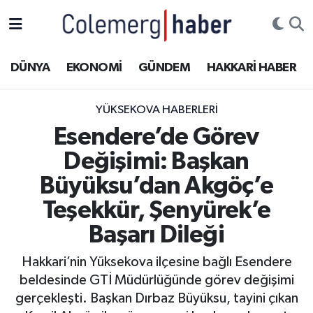
Kurdi
Hakkâri Nöbetçi Eczaneler
DÜNYA
EKONOMİ
GÜNDEM
HAKKARİ HABER
ASAYİŞ
Hakkâri Hava Durumu
YÜKSEKOVA HABERLERI
ÇOCUK
Hakkari Namaz Vakitleri
Esendere’de Görev
Değişimi: Başkan
DOĞA
Hakkâri Trafik Yoğunluk Haritası
Büyüksu’dan Akgöç’e
DÜNYA
Süper Lig Puan Durumu ve Fikstür
Teşekkür, Şenyürek’e
Başarı Dileği
EĞİTİM
Tüm Manşetler
Hakkari’nin Yüksekova ilçesine bağlı Esendere
EKONOMİ
Son Dakika Haberleri
beldesinde GTİ Müdürlüğünde görev değişimi
gerçekleşti. Başkan Dırbaz Büyüksu, tayini çıkan
GÜNDEM
Haber Arşivi