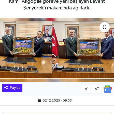
Kamil Akgöç ile göreve yeni başlayan Levent
Şenyürek’i makamında ağırladı.
Hakkari Haber
İLGİNÇ HABERLER
KADIN
KÜLTÜR SANAT
MAGAZİN
MAKALE
POLİTİKA
Paylaş
-
+
A
A
REKLAM
02.12.2025 - 09:53
SAĞLIK