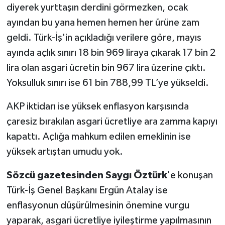
diyerek yurttaşın derdini görmezken, ocak
ayından bu yana hemen hemen her ürüne zam
SİYASET
geldi. Türk-İş'in açıkladığı verilere göre, mayıs
SPOR
ayında açlık sınırı 18 bin 969 liraya çıkarak 17 bin 2
lira olan asgari ücretin bin 967 lira üzerine çıktı.
TARİH
Yoksulluk sınırı ise 61 bin 788,99 TL’ye yükseldi.
TEKNOLOJİ
AKP iktidarı ise yüksek enflasyon karşısında
çaresiz bırakılan asgari ücretliye ara zamma kapıyı
YAŞAM
kapattı. Açlığa mahkum edilen emeklinin ise
yüksek artıştan umudu yok.
Sözcü gazetesinden Saygı Öztürk
'e konuşan
Türk-İş Genel Başkanı Ergün Atalay ise
enflasyonun düşürülmesinin önemine vurgu
yaparak, asgari ücretliye iyileştirme yapılmasının