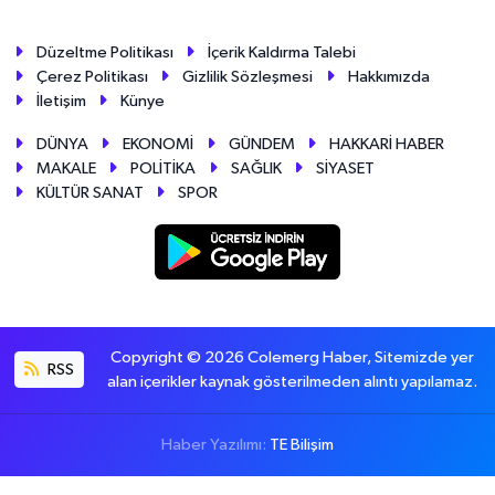
Düzeltme Politikası
İçerik Kaldırma Talebi
Çerez Politikası
Gizlilik Sözleşmesi
Hakkımızda
İletişim
Künye
DÜNYA
EKONOMİ
GÜNDEM
HAKKARİ HABER
MAKALE
POLİTİKA
SAĞLIK
SİYASET
KÜLTÜR SANAT
SPOR
Copyright © 2026 Colemerg Haber, Sitemizde yer
RSS
alan içerikler kaynak gösterilmeden alıntı yapılamaz.
Haber Yazılımı:
TE Bilişim