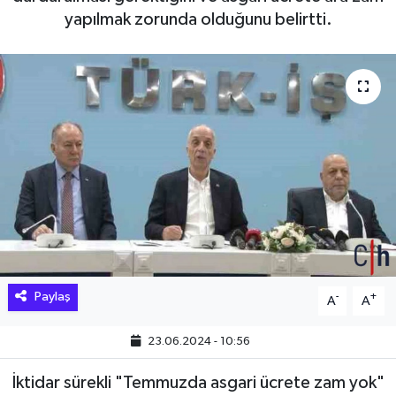
yapılmak zorunda olduğunu belirtti.
Hakkari Haber
İLGİNÇ HABERLER
KADIN
KÜLTÜR SANAT
MAGAZİN
MAKALE
Paylaş
-
+
A
A
POLİTİKA
23.06.2024 - 10:56
REKLAM
İktidar sürekli "Temmuzda asgari ücrete zam yok"
SAĞLIK