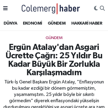
Kurdi
Hakkâri Nöbetçi Eczaneler
DÜNYA
EKONOMİ
GÜNDEM
HAKKARİ HABER
ASAYİŞ
Hakkâri Hava Durumu
GÜNDEM
ÇOCUK
Hakkari Namaz Vakitleri
Ergün Atalay'dan Asgari
Ücrette Çağrı: 25 Yıldır Bu
DOĞA
Hakkâri Trafik Yoğunluk Haritası
Kadar Büyük Bir Zorlukla
DÜNYA
Süper Lig Puan Durumu ve Fikstür
Karşılaşmadım
EĞİTİM
Tüm Manşetler
Türk-İş Genel Başkanı Ergün Atalay, "Enflasyonun
bu kadar ezdiği bir dönem görmemiştim,
EKONOMİ
Son Dakika Haberleri
yaşamamıştım. 25 yıldır böyle bir sıkıntı
görmedim" diyerek enflasyondaki yükselişin
GÜNDEM
Haber Arşivi
durdurulması gerektiğini ve asgari ücrete ara zam