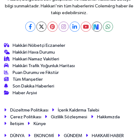
bilgi sunmaktadır. Hakkari'nin tüm haberlerini Colemérg haber ile
takip edebilirsiniz.
Hakkâri Nöbetçi Eczaneler
Hakkâri Hava Durumu
Hakkari Namaz Vakitleri
Hakkâri Trafik Yoğunluk Haritası
Puan Durumu ve Fikstür
Tüm Manşetler
Son Dakika Haberleri
Haber Arşivi
Düzeltme Politikası
İçerik Kaldırma Talebi
Çerez Politikası
Gizlilik Sözleşmesi
Hakkımızda
İletişim
Künye
DÜNYA
EKONOMİ
GÜNDEM
HAKKARİ HABER