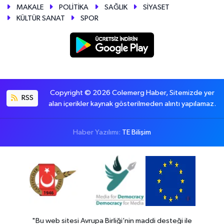
MAKALE
POLİTİKA
SAĞLIK
SİYASET
KÜLTÜR SANAT
SPOR
Copyright © 2026 Colemerg Haber, Sitemizde yer
RSS
alan içerikler kaynak gösterilmeden alıntı yapılamaz.
Haber Yazılımı:
TE Bilişim
"Bu web sitesi Avrupa Birliği’nin maddi desteği ile