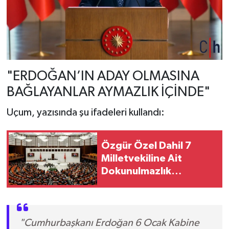
"ERDOĞAN’IN ADAY OLMASINA
BAĞLAYANLAR AYMAZLIK İÇİNDE"
Uçum, yazısında şu ifadeleri kullandı:
Özgür Özel Dahil 7
Milletvekiline Ait
Dokunulmazlık
Tezkereleri TBMM'de
"Cumhurbaşkanı Erdoğan 6 Ocak Kabine