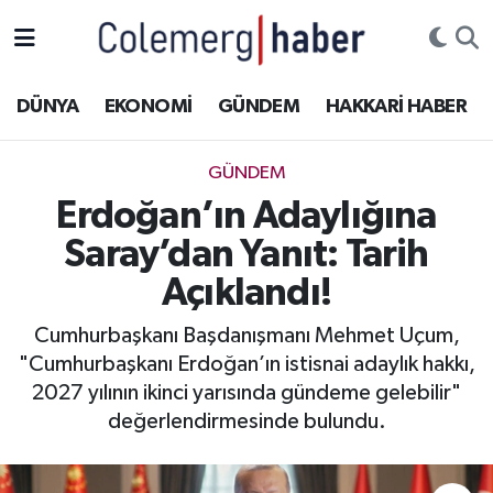
Kurdi
Hakkâri Nöbetçi Eczaneler
DÜNYA
EKONOMİ
GÜNDEM
HAKKARİ HABER
ASAYİŞ
Hakkâri Hava Durumu
GÜNDEM
ÇOCUK
Hakkari Namaz Vakitleri
Erdoğan’ın Adaylığına
Saray’dan Yanıt: Tarih
DOĞA
Hakkâri Trafik Yoğunluk Haritası
Açıklandı!
DÜNYA
Süper Lig Puan Durumu ve Fikstür
Cumhurbaşkanı Başdanışmanı Mehmet Uçum,
"Cumhurbaşkanı Erdoğan’ın istisnai adaylık hakkı,
EĞİTİM
Tüm Manşetler
2027 yılının ikinci yarısında gündeme gelebilir"
EKONOMİ
Son Dakika Haberleri
değerlendirmesinde bulundu.
GÜNDEM
Haber Arşivi