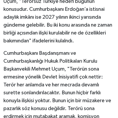
Uçum, "Terörsüz Türkiye hedefi bugünün
konusudur. Cumhurbaşkanı Erdoğan’a istisnai
SİYASET
adaylık imkânı ise 2027 yılının ikinci yarısında
gündeme gelebilir. Bu iki konu arasında ne zaman
SPOR
birliği açısından ilişki kurulabilir ne de özellikleri
TARİH
bakımından" ifadelerini kulalndı.
TEKNOLOJİ
Cumhurbaşkanı Başdanışmanı ve
Cumhurbaşkanlığı Hukuk Politikaları Kurulu
YAŞAM
Başkanvekili Mehmet Uçum, "Terörün sona
ermesine yönelik Devlet İnisiyatifi çok nettir:
Terör her anlamda ve her mecrada devamlı
surette sonlandırılacaktır. Bunun hiçbir farklı
konuyla ilişkisi yoktur. Bunun için bir müzakere ve
pazarlık söz konusu değildir. Terörü sona
erdirmek için mutabakat aramak, komisyon