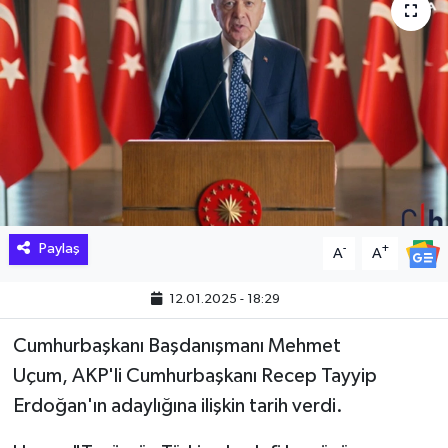
Hakkari Haber
İLGİNÇ HABERLER
KADIN
KÜLTÜR SANAT
MAGAZİN
Paylaş
-
+
A
A
MAKALE
12.01.2025 - 18:29
POLİTİKA
Cumhurbaşkanı Başdanışmanı Mehmet
Uçum, AKP'li Cumhurbaşkanı Recep Tayyip
REKLAM
Erdoğan'ın adaylığına ilişkin tarih verdi.
SAĞLIK