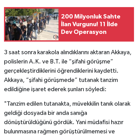
200 Milyonluk Sahte
İlan Vurgunu! 11 İlde
Dev Operasyon
3 saat sonra karakola alındıklarını aktaran Akkaya,
polislerin A.K. ve B.T. ile “şifahi görüşme”
gerçekleştirdiklerini öğrendiklerini kaydetti.
Akkaya, “şifahi görüşmede” tutanak tanzim
edildiğine işaret ederek şunları söyledi:
"Tanzim edilen tutanakta, müvekkilin tanık olarak
geldiği dosyada bir anda sanığa
dönüştürüldüğünü gördük. Yani müdafisi hazır
bulunmasına rağmen görüştürülmemesi ve