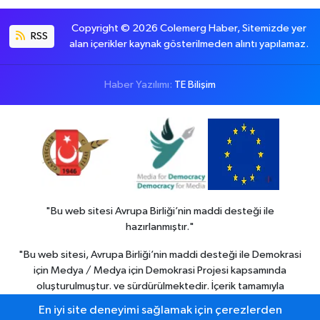
Copyright © 2026 Colemerg Haber, Sitemizde yer
RSS
alan içerikler kaynak gösterilmeden alıntı yapılamaz.
Haber Yazılımı:
TE Bilişim
"Bu web sitesi Avrupa Birliği’nin maddi desteği ile
hazırlanmıştır."
"Bu web sitesi, Avrupa Birliği’nin maddi desteği ile Demokrasi
için Medya / Medya için Demokrasi Projesi kapsamında
oluşturulmuştur. ve sürdürülmektedir. İçerik tamamıyla
Colemerg Haber
sorumluluğu altındadır ve Avrupa birliği’nin
En iyi site deneyimi sağlamak için çerezlerden
görüşlerini yansıtmak zorunda değildir."