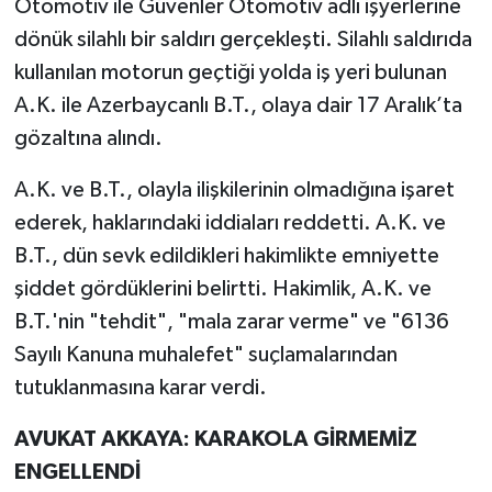
Otomotiv ile Güvenler Otomotiv adlı işyerlerine
dönük silahlı bir saldırı gerçekleşti. Silahlı saldırıda
SİYASET
kullanılan motorun geçtiği yolda iş yeri bulunan
A.K. ile Azerbaycanlı B.T., olaya dair 17 Aralık’ta
SPOR
gözaltına alındı.
TARİH
A.K. ve B.T., olayla ilişkilerinin olmadığına işaret
TEKNOLOJİ
ederek, haklarındaki iddiaları reddetti. A.K. ve
B.T., dün sevk edildikleri hakimlikte emniyette
YAŞAM
şiddet gördüklerini belirtti. Hakimlik, A.K. ve
B.T.'nin "tehdit", "mala zarar verme" ve "6136
Sayılı Kanuna muhalefet" suçlamalarından
tutuklanmasına karar verdi.
AVUKAT AKKAYA: KARAKOLA GİRMEMİZ
ENGELLENDİ