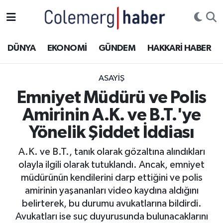
Kurdi
Hakkâri Nöbetçi Eczaneler
DÜNYA
EKONOMİ
GÜNDEM
HAKKARİ HABER
ASAYİŞ
Hakkâri Hava Durumu
ASAYİŞ
ÇOCUK
Hakkari Namaz Vakitleri
Emniyet Müdürü ve Polis
Amirinin A.K. ve B.T.'ye
DOĞA
Hakkâri Trafik Yoğunluk Haritası
Yönelik Şiddet İddiası
DÜNYA
Süper Lig Puan Durumu ve Fikstür
A.K. ve B.T., tanık olarak gözaltına alındıkları
olayla ilgili olarak tutuklandı. Ancak, emniyet
EĞİTİM
Tüm Manşetler
müdürünün kendilerini darp ettiğini ve polis
EKONOMİ
Son Dakika Haberleri
amirinin yaşananları video kaydına aldığını
belirterek, bu durumu avukatlarına bildirdi.
GÜNDEM
Haber Arşivi
Avukatları ise suç duyurusunda bulunacaklarını