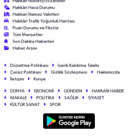
Hakkâri Nöbetçi Eczaneler
Hakkâri Hava Durumu
Hakkari Namaz Vakitleri
Hakkâri Trafik Yoğunluk Haritası
Puan Durumu ve Fikstür
Tüm Manşetler
Son Dakika Haberleri
Haber Arşivi
Düzeltme Politikası
İçerik Kaldırma Talebi
Çerez Politikası
Gizlilik Sözleşmesi
Hakkımızda
İletişim
Künye
DÜNYA
EKONOMİ
GÜNDEM
HAKKARİ HABER
MAKALE
POLİTİKA
SAĞLIK
SİYASET
KÜLTÜR SANAT
SPOR