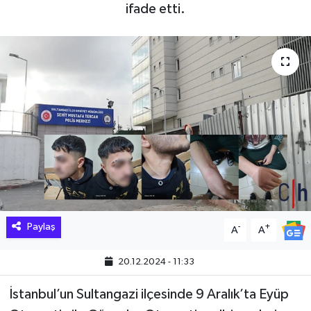
ifade etti.
Hakkari Haber
İLGİNÇ HABERLER
KADIN
KÜLTÜR SANAT
MAGAZİN
MAKALE
Paylaş
-
+
A
A
POLİTİKA
20.12.2024 - 11:33
REKLAM
İstanbul’un Sultangazi ilçesinde 9 Aralık’ta Eyüp
SAĞLIK