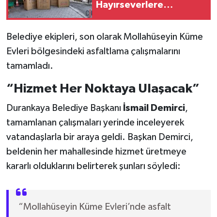
Hayırseverlere
Teşekkür
SİYASET
Belediye ekipleri, son olarak Mollahüseyin Küme
SPOR
Evleri bölgesindeki asfaltlama çalışmalarını
tamamladı.
TARİH
“Hizmet Her Noktaya Ulaşacak”
TEKNOLOJİ
Durankaya Belediye Başkanı
İsmail Demirci
,
YAŞAM
tamamlanan çalışmaları yerinde inceleyerek
vatandaşlarla bir araya geldi. Başkan Demirci,
beldenin her mahallesinde hizmet üretmeye
kararlı olduklarını belirterek şunları söyledi:
“Mollahüseyin Küme Evleri’nde asfalt