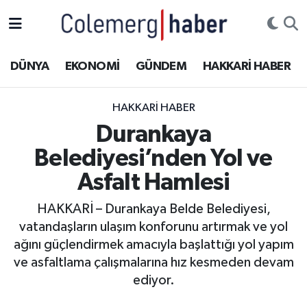
Kurdi
Hakkâri Nöbetçi Eczaneler
DÜNYA
EKONOMİ
GÜNDEM
HAKKARİ HABER
ASAYİŞ
Hakkâri Hava Durumu
HAKKARI HABER
ÇOCUK
Hakkari Namaz Vakitleri
Durankaya
Belediyesi’nden Yol ve
DOĞA
Hakkâri Trafik Yoğunluk Haritası
Asfalt Hamlesi
DÜNYA
Süper Lig Puan Durumu ve Fikstür
HAKKARİ – Durankaya Belde Belediyesi,
vatandaşların ulaşım konforunu artırmak ve yol
EĞİTİM
Tüm Manşetler
ağını güçlendirmek amacıyla başlattığı yol yapım
EKONOMİ
Son Dakika Haberleri
ve asfaltlama çalışmalarına hız kesmeden devam
ediyor.
GÜNDEM
Haber Arşivi