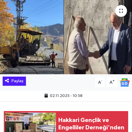
Hakkari Haber
İLGİNÇ HABERLER
KADIN
KÜLTÜR SANAT
MAGAZİN
Paylaş
-
+
A
A
MAKALE
02.11.2025 - 10:58
POLİTİKA
REKLAM
Hakkari Gençlik ve
Engelliler Derneği'nden
SAĞLIK