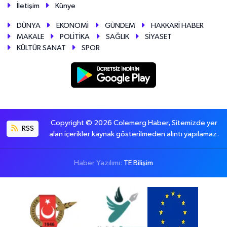
İletişim
Künye
DÜNYA
EKONOMİ
GÜNDEM
HAKKARİ HABER
MAKALE
POLİTİKA
SAĞLIK
SİYASET
KÜLTÜR SANAT
SPOR
Copyright © 2026 Colemerg Haber, Sitemizde yer
RSS
alan içerikler kaynak gösterilmeden alıntı yapılamaz.
Haber Yazılımı:
TE Bilişim