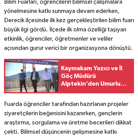
Bilim Fuarları, öğrencilerin bilimsel çalışmalara
yönelmesine katkı sunmaya devam ederken,
SİYASET
Derecik ilçesinde ilk kez gerçekleştirilen bilim fuarı
büyük ilgi gördü. İlçede ilk olma özelliği taşıyan
SPOR
etkinlik, öğrenciler, öğretmenler ve veliler
TARİH
açısından gurur verici bir organizasyona dönüştü.
TEKNOLOJİ
Kaymakam Yazıcı ve İl
Göç Müdürü
YAŞAM
Alptekin’den Umurlu
Gümrük Kapısı’na
Ziyaret
Fuarda öğrenciler tarafından hazırlanan projeler
ziyaretçilerin beğenisini kazanırken, gençlerin
araştırma, sorgulama ve üretme becerileri dikkat
çekti. Bilimsel düşüncenin gelişmesine katkı