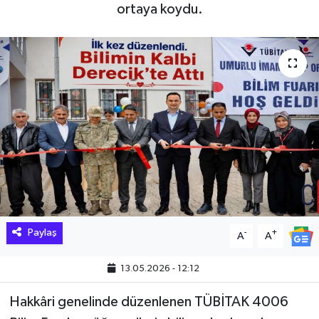
ortaya koydu.
Hakkari Haber
İLGİNÇ HABERLER
KADIN
KÜLTÜR SANAT
MAGAZİN
MAKALE
Paylaş
-
+
A
A
POLİTİKA
13.05.2026 - 12:12
REKLAM
Hakkâri genelinde düzenlenen TÜBİTAK 4006
SAĞLIK