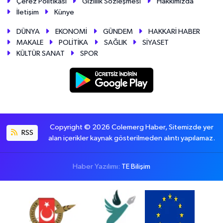
Çerez Politikası
Gizlilik Sözleşmesi
Hakkımızda
İletişim
Künye
DÜNYA
EKONOMİ
GÜNDEM
HAKKARİ HABER
MAKALE
POLİTİKA
SAĞLIK
SİYASET
KÜLTÜR SANAT
SPOR
Copyright © 2026 Colemerg Haber, Sitemizde yer
RSS
alan içerikler kaynak gösterilmeden alıntı yapılamaz.
Haber Yazılımı:
TE Bilişim