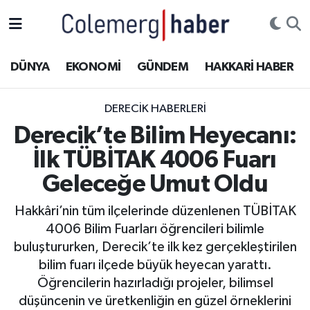
Kurdi
Hakkâri Nöbetçi Eczaneler
DÜNYA
EKONOMİ
GÜNDEM
HAKKARİ HABER
ASAYİŞ
Hakkâri Hava Durumu
DERECIK HABERLERI
ÇOCUK
Hakkari Namaz Vakitleri
Derecik’te Bilim Heyecanı:
İlk TÜBİTAK 4006 Fuarı
DOĞA
Hakkâri Trafik Yoğunluk Haritası
Geleceğe Umut Oldu
DÜNYA
Süper Lig Puan Durumu ve Fikstür
Hakkâri’nin tüm ilçelerinde düzenlenen TÜBİTAK
4006 Bilim Fuarları öğrencileri bilimle
EĞİTİM
Tüm Manşetler
buluştururken, Derecik’te ilk kez gerçekleştirilen
EKONOMİ
Son Dakika Haberleri
bilim fuarı ilçede büyük heyecan yarattı.
Öğrencilerin hazırladığı projeler, bilimsel
GÜNDEM
Haber Arşivi
düşüncenin ve üretkenliğin en güzel örneklerini