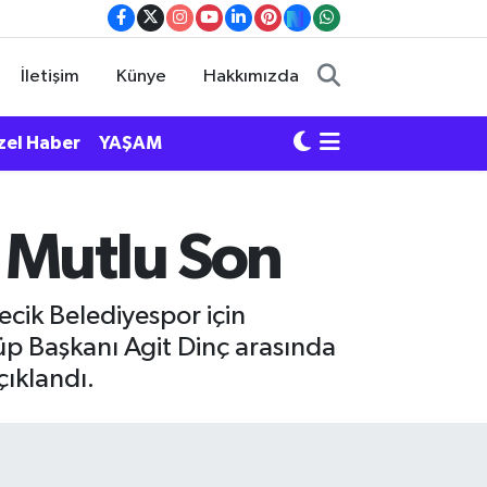
İletişim
Künye
Hakkımızda
zel Haber
YAŞAM
 Mutlu Son
ecik Belediyespor için
üp Başkanı Agit Dinç arasında
ıklandı.