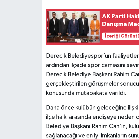
SİYASET
AK Parti Hakk
Danışma Mecl
SPOR
İçeriği Görünt
TARİH
Derecik Belediyespor’un faaliyetler
TEKNOLOJİ
ardından ilçede spor camiasını sevind
Derecik Belediye Başkanı Rahim Can 
YAŞAM
gerçekleştirilen görüşmeler sonucu
konusunda mutabakata varıldı.
Daha önce kulübün geleceğine ilişkin 
ilçe halkı arasında endişeye neden 
Belediye Başkanı Rahim Can’ın, kul
sağlanacağı ve en iyi imkanların sun