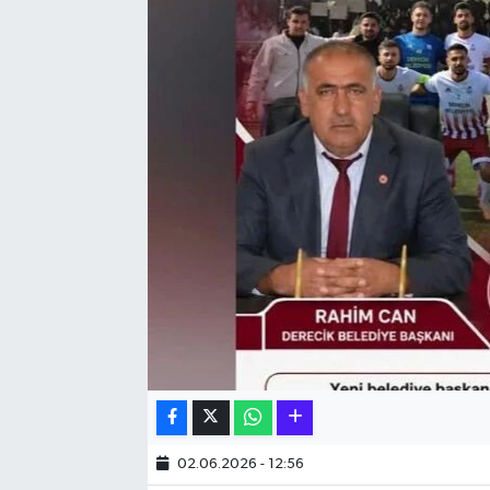
Hakkari Haber
İLGİNÇ HABERLER
KADIN
KÜLTÜR SANAT
MAGAZİN
MAKALE
POLİTİKA
REKLAM
02.06.2026 - 12:56
SAĞLIK