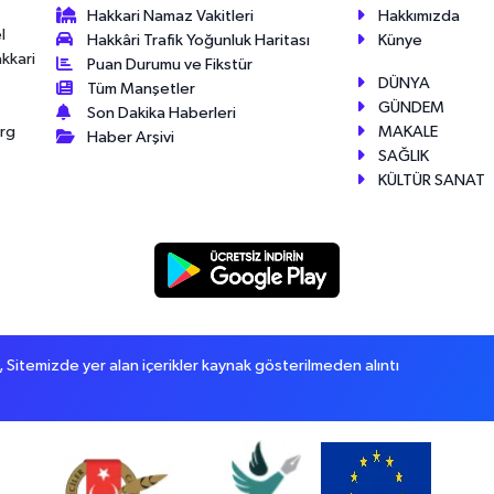
Hakkari Namaz Vakitleri
Hakkımızda
l
Hakkâri Trafik Yoğunluk Haritası
Künye
akkari
Puan Durumu ve Fikstür
DÜNYA
Tüm Manşetler
GÜNDEM
Son Dakika Haberleri
MAKALE
érg
Haber Arşivi
SAĞLIK
KÜLTÜR SANAT
itemizde yer alan içerikler kaynak gösterilmeden alıntı