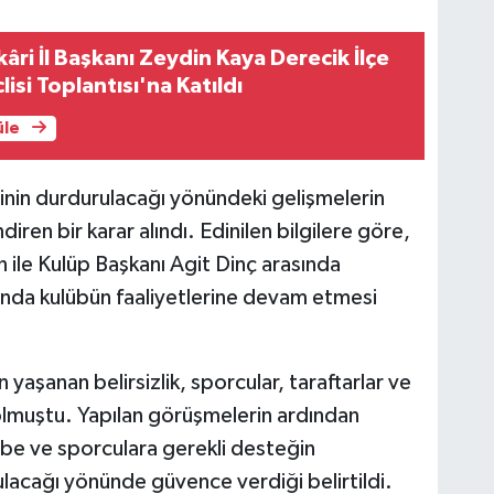
âri İl Başkanı Zeydin Kaya Derecik İlçe
isi Toplantısı'na Katıldı
üle
inin durdurulacağı yönündeki gelişmelerin
iren bir karar alındı. Edinilen bilgilere göre,
ile Kulüp Başkanı Agit Dinç arasında
nda kulübün faaliyetlerine devam etmesi
yaşanan belirsizlik, sporcular, taraftarlar ve
olmuştu. Yapılan görüşmelerin ardından
übe ve sporculara gerekli desteğin
ulacağı yönünde güvence verdiği belirtildi.