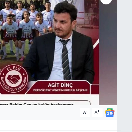
-
+
A
A