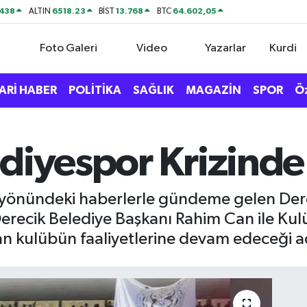
438
6518.23
13.768
64.602,05
ALTIN
BİST
BTC
Foto Galeri
Video
Yazarlar
Kurdi
ARİ HABER
POLİTİKA
SAĞLIK
MAGAZİN
SPOR
Ö
ediyespor Krizinde
ğı yönündeki haberlerle gündeme gelen Der
Derecik Belediye Başkanı Rahim Can ile Kul
n kulübün faaliyetlerine devam edeceği aç