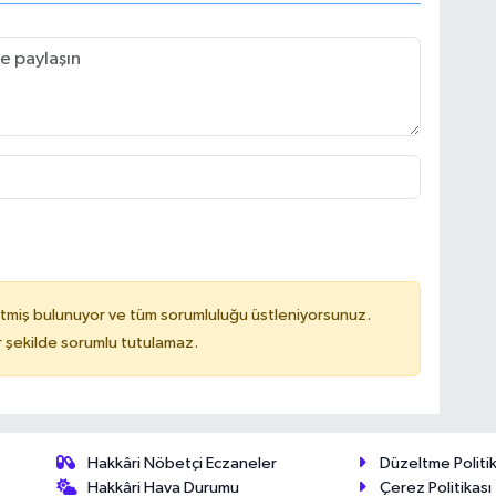
tmiş bulunuyor ve tüm sorumluluğu üstleniyorsunuz.
 şekilde sorumlu tutulamaz.
Hakkâri Nöbetçi Eczaneler
Düzeltme Politik
Hakkâri Hava Durumu
Çerez Politikası