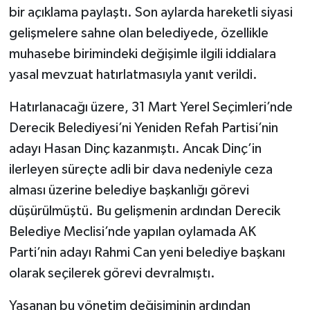
bir açıklama paylaştı. Son aylarda hareketli siyasi
SİYASET
gelişmelere sahne olan belediyede, özellikle
muhasebe birimindeki değişimle ilgili iddialara
SPOR
yasal mevzuat hatırlatmasıyla yanıt verildi.
TARİH
Hatırlanacağı üzere, 31 Mart Yerel Seçimleri’nde
Derecik Belediyesi’ni Yeniden Refah Partisi’nin
TEKNOLOJİ
adayı Hasan Dinç kazanmıştı. Ancak Dinç’in
ilerleyen süreçte adli bir dava nedeniyle ceza
YAŞAM
alması üzerine belediye başkanlığı görevi
düşürülmüştü. Bu gelişmenin ardından Derecik
Belediye Meclisi’nde yapılan oylamada AK
Parti’nin adayı Rahmi Can yeni belediye başkanı
olarak seçilerek görevi devralmıştı.
Yaşanan bu yönetim değişiminin ardından