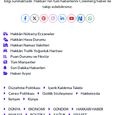
bilgi sunmaktadır. Hakkari'nin tüm haberlerini Colemérg haber ile
takip edebilirsiniz.
Hakkâri Nöbetçi Eczaneler
Hakkâri Hava Durumu
Hakkari Namaz Vakitleri
Hakkâri Trafik Yoğunluk Haritası
Puan Durumu ve Fikstür
Tüm Manşetler
Son Dakika Haberleri
Haber Arşivi
Düzeltme Politikası
İçerik Kaldırma Talebi
Çerez Politikası
Gizlilik Sözleşmesi
Hakkımızda
İletişim
Künye
DÜNYA
EKONOMİ
GÜNDEM
HAKKARİ HABER
MAKALE
POLİTİKA
SAĞLIK
SİYASET