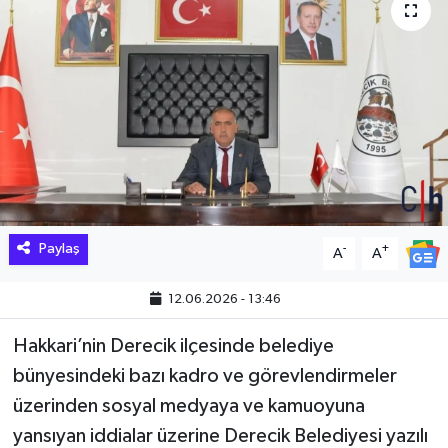
Hakkari Haber
İLGİNÇ HABERLER
KADIN
KÜLTÜR SANAT
MAGAZİN
Paylaş
-
+
A
A
MAKALE
12.06.2026 - 13:46
POLİTİKA
Hakkari’nin Derecik ilçesinde belediye
bünyesindeki bazı kadro ve görevlendirmeler
REKLAM
üzerinden sosyal medyaya ve kamuoyuna
yansıyan iddialar üzerine Derecik Belediyesi yazılı
SAĞLIK