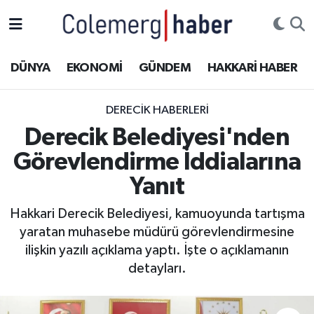
Kurdi
Hakkâri Nöbetçi Eczaneler
DÜNYA
EKONOMİ
GÜNDEM
HAKKARİ HABER
ASAYİŞ
Hakkâri Hava Durumu
DERECIK HABERLERI
ÇOCUK
Hakkari Namaz Vakitleri
Derecik Belediyesi'nden
Görevlendirme İddialarına
DOĞA
Hakkâri Trafik Yoğunluk Haritası
Yanıt
DÜNYA
Süper Lig Puan Durumu ve Fikstür
Hakkari Derecik Belediyesi, kamuoyunda tartışma
yaratan muhasebe müdürü görevlendirmesine
EĞİTİM
Tüm Manşetler
ilişkin yazılı açıklama yaptı. İşte o açıklamanın
EKONOMİ
Son Dakika Haberleri
detayları.
GÜNDEM
Haber Arşivi