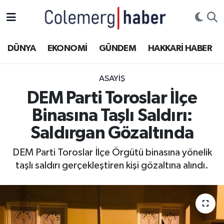
Kurdi
Hakkâri Nöbetçi Eczaneler
DÜNYA
EKONOMİ
GÜNDEM
HAKKARİ HABER
ASAYİŞ
Hakkâri Hava Durumu
ASAYİŞ
ÇOCUK
Hakkari Namaz Vakitleri
DEM Parti Toroslar İlçe
Binasına Taşlı Saldırı:
DOĞA
Hakkâri Trafik Yoğunluk Haritası
Saldırgan Gözaltında
DÜNYA
Süper Lig Puan Durumu ve Fikstür
DEM Parti Toroslar İlçe Örgütü binasına yönelik
taşlı saldırı gerçekleştiren kişi gözaltına alındı.
EĞİTİM
Tüm Manşetler
EKONOMİ
Son Dakika Haberleri
GÜNDEM
Haber Arşivi