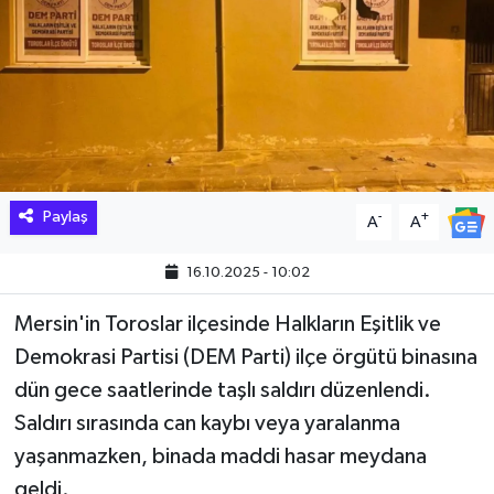
Hakkari Haber
İLGİNÇ HABERLER
KADIN
KÜLTÜR SANAT
Paylaş
-
+
A
A
MAGAZİN
16.10.2025 - 10:02
MAKALE
Mersin'in Toroslar ilçesinde Halkların Eşitlik ve
Demokrasi Partisi (DEM Parti) ilçe örgütü binasına
POLİTİKA
dün gece saatlerinde taşlı saldırı düzenlendi.
Saldırı sırasında can kaybı veya yaralanma
REKLAM
yaşanmazken, binada maddi hasar meydana
geldi.
SAĞLIK