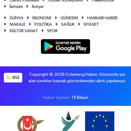
Çerez Politikası
Gizlilik Sözleşmesi
Hakkımızda
İletişim
Künye
DÜNYA
EKONOMİ
GÜNDEM
HAKKARİ HABER
MAKALE
POLİTİKA
SAĞLIK
SİYASET
KÜLTÜR SANAT
SPOR
Copyright © 2026 Colemerg Haber, Sitemizde yer
RSS
alan içerikler kaynak gösterilmeden alıntı yapılamaz.
Haber Yazılımı:
TE Bilişim