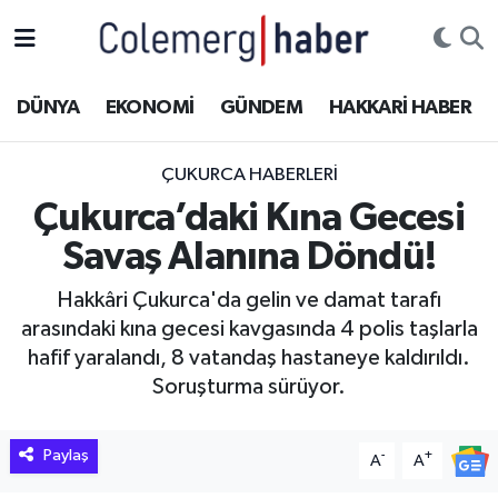
Kurdi
Hakkâri Nöbetçi Eczaneler
DÜNYA
EKONOMİ
GÜNDEM
HAKKARİ HABER
ASAYİŞ
Hakkâri Hava Durumu
ÇUKURCA HABERLERI
ÇOCUK
Hakkari Namaz Vakitleri
Çukurca’daki Kına Gecesi
Savaş Alanına Döndü!
DOĞA
Hakkâri Trafik Yoğunluk Haritası
Hakkâri Çukurca'da gelin ve damat tarafı
DÜNYA
Süper Lig Puan Durumu ve Fikstür
arasındaki kına gecesi kavgasında 4 polis taşlarla
hafif yaralandı, 8 vatandaş hastaneye kaldırıldı.
EĞİTİM
Tüm Manşetler
Soruşturma sürüyor.
EKONOMİ
Son Dakika Haberleri
Paylaş
-
+
A
A
GÜNDEM
Haber Arşivi