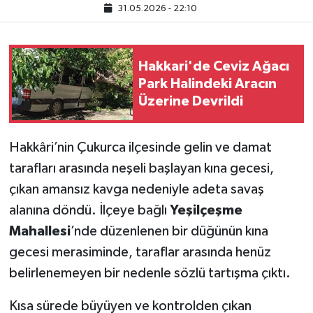
31.05.2026 - 22:10
Hakkari Haber
İLGİNÇ HABERLER
Hakkari'de Ceviz Ağacı
Park Halindeki Aracın
KADIN
Üzerine Devrildi
KÜLTÜR SANAT
Hakkâri’nin Çukurca ilçesinde gelin ve damat
MAGAZİN
tarafları arasında neşeli başlayan kına gecesi,
çıkan amansız kavga nedeniyle adeta savaş
MAKALE
alanına döndü. İlçeye bağlı
Yeşilçeşme
Mahallesi
’nde düzenlenen bir düğünün kına
POLİTİKA
gecesi merasiminde, taraflar arasında henüz
belirlenemeyen bir nedenle sözlü tartışma çıktı.
REKLAM
Kısa sürede büyüyen ve kontrolden çıkan
SAĞLIK