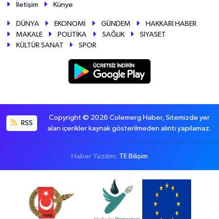
İletişim
Künye
DÜNYA
EKONOMİ
GÜNDEM
HAKKARİ HABER
MAKALE
POLİTİKA
SAĞLIK
SİYASET
KÜLTÜR SANAT
SPOR
Copyright © 2026 Colemerg Haber, Sitemizde yer
RSS
alan içerikler kaynak gösterilmeden alıntı yapılamaz.
Haber Yazılımı:
TE Bilişim