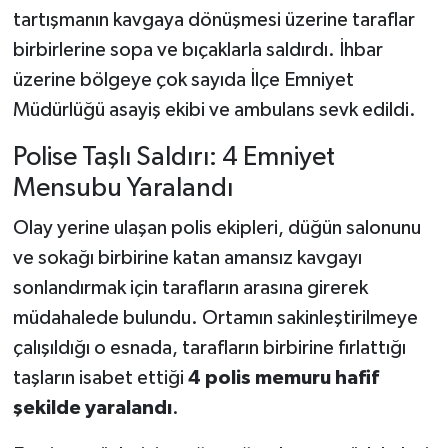
tartışmanın kavgaya dönüşmesi üzerine taraflar
SİYASET
birbirlerine sopa ve bıçaklarla saldırdı. İhbar
üzerine bölgeye çok sayıda İlçe Emniyet
SPOR
Müdürlüğü asayiş ekibi ve ambulans sevk edildi.
TARİH
Polise Taşlı Saldırı: 4 Emniyet
Mensubu Yaralandı
TEKNOLOJİ
Olay yerine ulaşan polis ekipleri, düğün salonunu
YAŞAM
ve sokağı birbirine katan amansız kavgayı
sonlandırmak için tarafların arasına girerek
müdahalede bulundu. Ortamın sakinleştirilmeye
çalışıldığı o esnada, tarafların birbirine fırlattığı
taşların isabet ettiği
4 polis memuru hafif
şekilde yaralandı
.