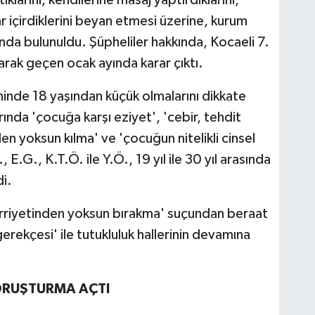
r içirdiklerini beyan etmesi üzerine, kurum
da bulunuldu. Şüpheliler hakkında, Kocaeli 7.
ak geçen ocak ayında karar çıktı.
hinde 18 yaşından küçük olmalarını dikkate
rında 'çocuğa karşı eziyet', 'cebir, tehdit
den yoksun kılma' ve 'çocuğun nitelikli cinsel
 E.G., K.T.Ö. ile Y.Ö., 19 yıl ile 30 yıl arasında
i.
 hürriyetinden yoksun bırakma' suçundan beraat
rekçesi' ile tutukluluk hallerinin devamına
ORUŞTURMA AÇTI