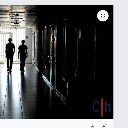
-
+
A
A