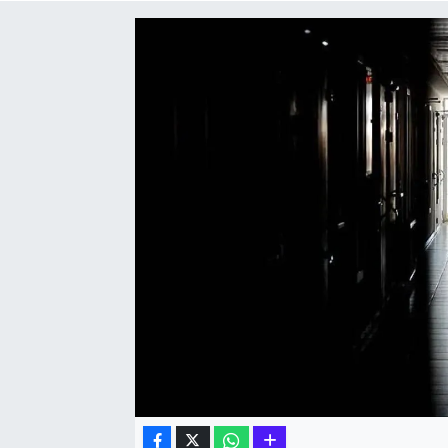
Hakkari Haber
İLGİNÇ HABERLER
KADIN
KÜLTÜR SANAT
MAGAZİN
MAKALE
POLİTİKA
REKLAM
SAĞLIK