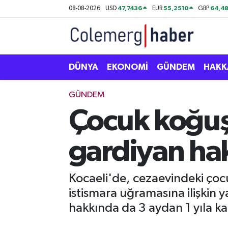
47,7436
55,2510
64,48
08-08-2026
USD
EUR
GBP
Kurdi
Hakkâri Nöbetçi Eczaneler
ASAYİŞ
Hakkâri Hava Durumu
DÜNYA
EKONOMİ
GÜNDEM
HAKK
ÇOCUK
Hakkari Namaz Vakitleri
GÜNDEM
Çocuk koğuşu
DOĞA
Hakkâri Trafik Yoğunluk Haritası
gardiyan hak
DÜNYA
Süper Lig Puan Durumu ve Fikstür
EĞİTİM
Tüm Manşetler
Kocaeli'de, cezaevindeki çocu
istismara uğramasına ilişkin 
EKONOMİ
Son Dakika Haberleri
hakkında da 3 aydan 1 yıla ka
GÜNDEM
Haber Arşivi