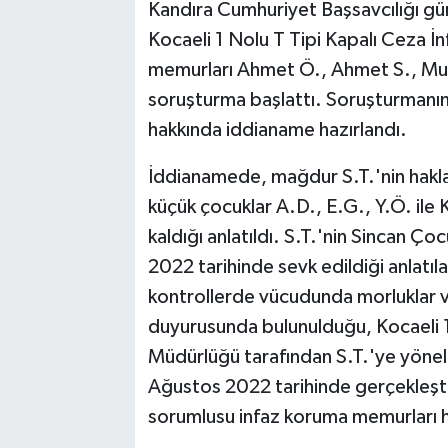
Kandıra Cumhuriyet Başsavcılığı gü
Kocaeli 1 Nolu T Tipi Kapalı Ceza 
memurları Ahmet Ö., Ahmet S., Mur
soruşturma başlattı. Soruşturmanın
hakkında iddianame hazırlandı.
İddianamede, mağdur S.T.'nin hakl
küçük çocuklar A.D., E.G., Y.Ö. ile
kaldığı anlatıldı. S.T.'nin Sincan 
2022 tarihinde sevk edildiği anlatı
kontrollerde vücudunda morluklar ve
duyurusunda bulunulduğu, Kocaeli 1
Müdürlüğü tarafından S.T.'ye yöneli
Ağustos 2022 tarihinde gerçekleştir
sorumlusu infaz koruma memurları ha