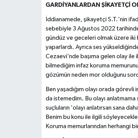
GARDİYANLARDAN ŞİKAYETÇİ O
İddianamede, şikayetçi S.T.'nin ifad
sebebiyle 3 Ağustos 2022 tarihind
gündüz ve geceleri olmak üzere iki
yaparlardı. Ayrıca ses yükseldiğind
Cezaevi'nde başıma gelen olay ile i
bilmediğim infaz koruma memurunun
gözümün neden mor olduğunu sord
Ben yaşadığım olayı orada görevli
da istemedim. Bu olayı anlatmama 
suçluların 'olayı anlatırsan sana dah
Benim bu konu ile ilgili söyleyecekler
Koruma memurlarından herhangi bir 