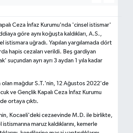
apalı Ceza İnfaz Kurumu'nda 'cinsel istismar'
ddiaya göre aynı koğuşta kaldıkları, A.S.,
sel istismara uğradı. Yapılan yargılamada dört
da hapis cezaları verildi. Beş gardiyan
k' suçundan ayrı ayrı 3 aydan 1 yıla kadar
a olan mağdur S.T.'nin, 12 Ağustos 2022'de
Çocuk ve Gençlik Kapalı Ceza İnfaz Kurumu
e ortaya çıktı.
in, Kocaeli'deki cezaevinde M.D. ile birlikte,
l istismarına maruz kaldıklarını, kemerle
tıklarını, kendilerine masaj yaptırdıklarını,