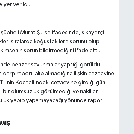
 yer verildi.
üpheli Murat Ş. ise ifadesinde, şikayetçi
kleri sıralarda koğuştakilere sorunu olup
 kimsenin sorun bildirmediğini ifade etti.
erinde benzer savunmalar yaptığı görüldü.
 darp raporu alıp almadığına ilişkin cezaevine
.'nin Kocaeli'ndeki cezaevine girdiği gün
 bir olumsuzluk görülmediği ve nakiller
lculuk yapıp yapamayacağı yönünde rapor
AMIŞ