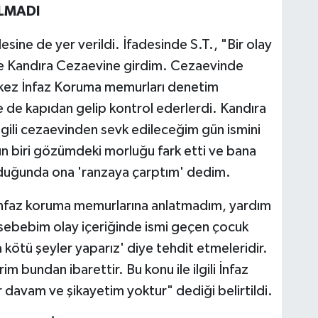
LMADI
esine de yer verildi. İfadesinde S.T., "Bir olay
e Kandıra Cezaevine girdim. Cezaevinde
 kez İnfaz Koruma memurları denetim
e de kapıdan gelip kontrol ederlerdi. Kandıra
lgili cezaevinden sevk edileceğim gün ismini
 biri gözümdeki morluğu fark etti ve bana
uğunda ona 'ranzaya çarptım' dedim.
 infaz koruma memurlarına anlatmadım, yardım
sebebim olay içeriğinde ismi geçen çocuk
a kötü şeyler yaparız' diye tehdit etmeleridir.
im bundan ibarettir. Bu konu ile ilgili İnfaz
davam ve şikayetim yoktur" dediği belirtildi.