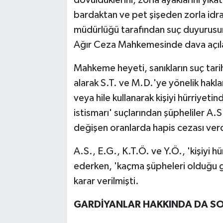
bardaktan ve pet şişeden zorla idra
müdürlüğü tarafından suç duyurusun
Ağır Ceza Mahkemesinde dava açılar
Mahkeme heyeti, sanıkların suç tari
alarak S.T. ve M.D.'ye yönelik hakla
veya hile kullanarak kişiyi hürriyetin
istismarı' suçlarından şüpheliler A.S.,
değişen oranlarda hapis cezası verd
A.S., E.G., K.T.Ö. ve Y.Ö., 'kişiyi
ederken, 'kaçma şüpheleri olduğu ge
karar verilmişti.
GARDİYANLAR HAKKINDA DA S