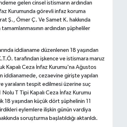
ndeme gelen cinsel istismarın ardından
İnfaz Kurumunda görevli infaz koruma
at Ş., Ömer Ç. Ve Samet K. hakkında
 tamamlanmasının ardından şüpheliler
arında iddianame düzenlenen 18 yaşından
 K.T.Ö. tarafından işkence ve istismara maruz
Çocuk Kapalı Ceza İnfaz Kurumu'na Ağustos
lan iddianamede, cezaevine girişte yapılan
 yaraların tespit edilmesi üzerine suç
 Nolu T Tipi Kapalı Ceza İnfaz Kurumu
k 18 yaşından küçük dört şüphelinin 11
dikleri eylemlere ilişkin günün vardiya
kkında soruşturma başlatıldığı aktarıldı.