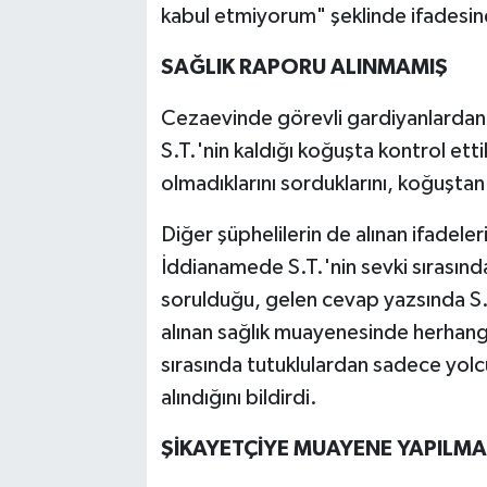
kabul etmiyorum" şeklinde ifadesine
SAĞLIK RAPORU ALINMAMIŞ
Cezaevinde görevli gardiyanlardan ş
S.T.'nin kaldığı koğuşta kontrol etti
olmadıklarını sorduklarını, koğuştan
Diğer şüphelilerin de alınan ifadel
İddianamede S.T.'nin sevki sırasında
sorulduğu, gelen cevap yazsında S.T
alınan sağlık muayenesinde herhangi
sırasında tutuklulardan sadece yo
alındığını bildirdi.
ŞİKAYETÇİYE MUAYENE YAPILM