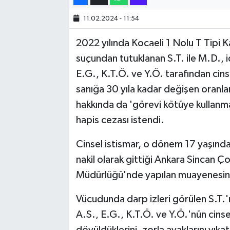
11.02.2024 - 11:54
SİYASET
2022 yılında Kocaeli 1 Nolu T Tipi K
SPOR
suçundan tutuklanan S.T. ile M.D., i
E.G., K.T.Ö. ve Y.Ö. tarafından cin
TARİH
sanığa 30 yıla kadar değişen oranlar
TEKNOLOJİ
hakkında da 'görevi kötüye kullanma
hapis cezası istendi.
YAŞAM
Cinsel istismar, o dönem 17 yaşınd
nakil olarak gittiği Ankara Sincan 
Müdürlüğü'nde yapılan muayenesind
Vücudunda darp izleri görülen S.T.'n
A.S., E.G., K.T.Ö. ve Y.Ö.'nün cinse
dövüldüklerini, zorla ayaklarını yıkat