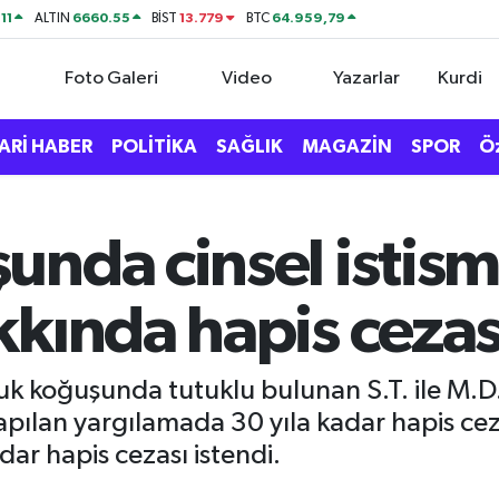
11
6660.55
13.779
64.959,79
ALTIN
BİST
BTC
Foto Galeri
Video
Yazarlar
Kurdi
ARİ HABER
POLİTİKA
SAĞLIK
MAGAZİN
SPOR
Ö
nda cinsel istisma
kında hapis cezas
k koğuşunda tutuklu bulunan S.T. ile M.D., 
yapılan yargılamada 30 yıla kadar hapis cez
dar hapis cezası istendi.