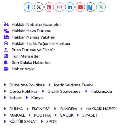
Hakkâri Nöbetçi Eczaneler
Hakkâri Hava Durumu
Hakkari Namaz Vakitleri
Hakkâri Trafik Yoğunluk Haritası
Puan Durumu ve Fikstür
Tüm Manşetler
Son Dakika Haberleri
Haber Arşivi
Düzeltme Politikası
İçerik Kaldırma Talebi
Çerez Politikası
Gizlilik Sözleşmesi
Hakkımızda
İletişim
Künye
DÜNYA
EKONOMİ
GÜNDEM
HAKKARİ HABER
MAKALE
POLİTİKA
SAĞLIK
SİYASET
KÜLTÜR SANAT
SPOR