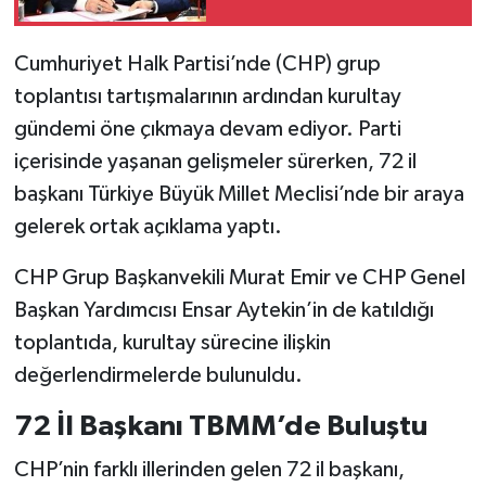
SİYASET
Cumhuriyet Halk Partisi’nde (CHP) grup
toplantısı tartışmalarının ardından kurultay
SPOR
gündemi öne çıkmaya devam ediyor. Parti
içerisinde yaşanan gelişmeler sürerken, 72 il
TARİH
başkanı Türkiye Büyük Millet Meclisi’nde bir araya
TEKNOLOJİ
gelerek ortak açıklama yaptı.
YAŞAM
CHP Grup Başkanvekili Murat Emir ve CHP Genel
Başkan Yardımcısı Ensar Aytekin’in de katıldığı
toplantıda, kurultay sürecine ilişkin
değerlendirmelerde bulunuldu.
72 İl Başkanı TBMM’de Buluştu
CHP’nin farklı illerinden gelen 72 il başkanı,