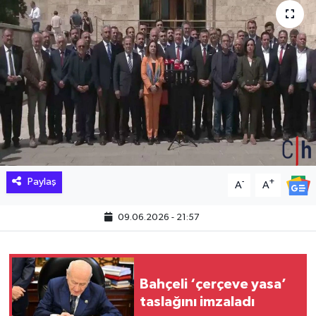
Hakkari Haber
İLGİNÇ HABERLER
KADIN
KÜLTÜR SANAT
MAGAZİN
Paylaş
-
+
A
A
MAKALE
09.06.2026 - 21:57
POLİTİKA
REKLAM
Bahçeli ‘çerçeve yasa’
taslağını imzaladı
SAĞLIK