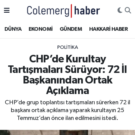
Kurdi
Hakkâri Nöbetçi Eczaneler
DÜNYA
EKONOMİ
GÜNDEM
HAKKARİ HABER
ASAYİŞ
Hakkâri Hava Durumu
POLİTİKA
ÇOCUK
Hakkari Namaz Vakitleri
CHP’de Kurultay
Tartışmaları Sürüyor: 72 İl
DOĞA
Hakkâri Trafik Yoğunluk Haritası
Başkanından Ortak
DÜNYA
Süper Lig Puan Durumu ve Fikstür
Açıklama
EĞİTİM
Tüm Manşetler
CHP’de grup toplantısı tartışmaları sürerken 72 il
başkanı ortak açıklama yaparak kurultayın 25
EKONOMİ
Son Dakika Haberleri
Temmuz’dan önce ilan edilmesini istedi.
GÜNDEM
Haber Arşivi