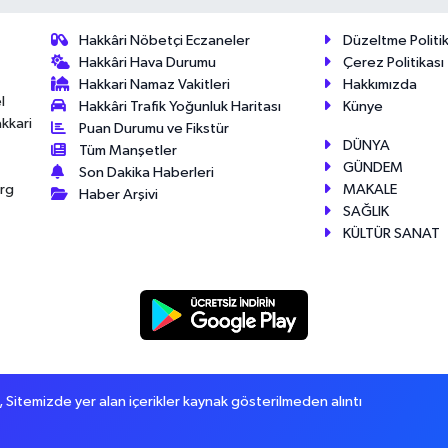
Hakkâri Nöbetçi Eczaneler
Düzeltme Politik
Hakkâri Hava Durumu
Çerez Politikası
Hakkari Namaz Vakitleri
Hakkımızda
l
Hakkâri Trafik Yoğunluk Haritası
Künye
akkari
Puan Durumu ve Fikstür
DÜNYA
Tüm Manşetler
GÜNDEM
Son Dakika Haberleri
MAKALE
érg
Haber Arşivi
SAĞLIK
KÜLTÜR SANAT
itemizde yer alan içerikler kaynak gösterilmeden alıntı