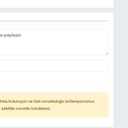
tmiş bulunuyor ve tüm sorumluluğu üstleniyorsunuz.
 şekilde sorumlu tutulamaz.