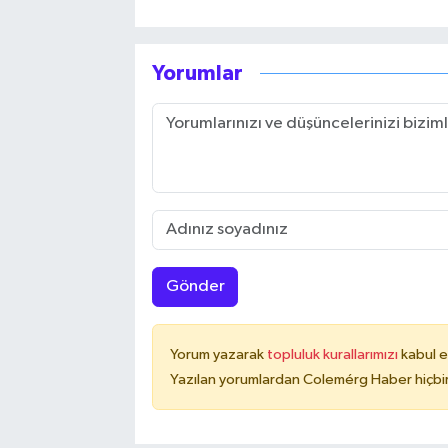
Yorumlar
Gönder
Yorum yazarak
topluluk kurallarımızı
kabul e
Yazılan yorumlardan Colemérg Haber hiçbir