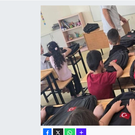
Hakkari Haber
İLGİNÇ HABERLER
KADIN
KÜLTÜR SANAT
MAGAZİN
MAKALE
POLİTİKA
REKLAM
SAĞLIK