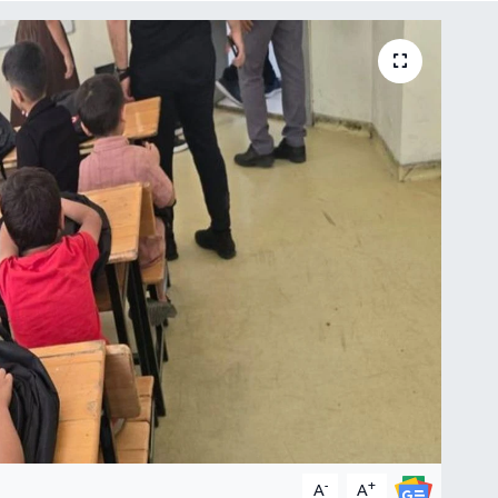
-
+
A
A