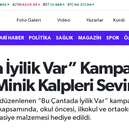
0802
6229.65
13.688
64.217,96
ALTIN
BİST
BTC
Foto Galeri
Video
Yazarlar
Kurdi
ARİ HABER
POLİTİKA
SAĞLIK
MAGAZİN
SPOR
Ö
 İyilik Var” Kamp
inik Kalpleri Sevi
e düzenlenen “Bu Çantada İyilik Var” kamp
apsamında, okul öncesi, ilkokul ve ortao
tasiye malzemesi hediye edildi.