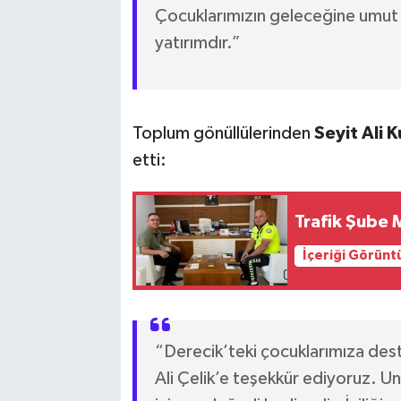
Çocuklarımızın geleceğine umut 
yatırımdır.”
Toplum gönüllülerinden
Seyit Ali K
etti:
Trafik Şube 
İçeriği Görünt
“Derecik’teki çocuklarımıza dest
Ali Çelik’e teşekkür ediyoruz. Un