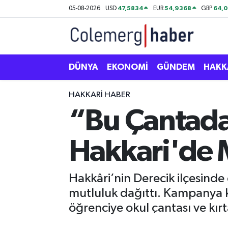
47,5834
54,9368
64,
05-08-2026
USD
EUR
GBP
Kurdi
Hakkâri Nöbetçi Eczaneler
ASAYİŞ
Hakkâri Hava Durumu
DÜNYA
EKONOMİ
GÜNDEM
HAKK
ÇOCUK
Hakkari Namaz Vakitleri
HAKKARI HABER
“Bu Çantada
DOĞA
Hakkâri Trafik Yoğunluk Haritası
Hakkari'de M
DÜNYA
Süper Lig Puan Durumu ve Fikstür
EĞİTİM
Tüm Manşetler
Hakkâri’nin Derecik ilçesind
mutluluk dağıttı. Kampanya k
EKONOMİ
Son Dakika Haberleri
öğrenciye okul çantası ve kır
GÜNDEM
Haber Arşivi