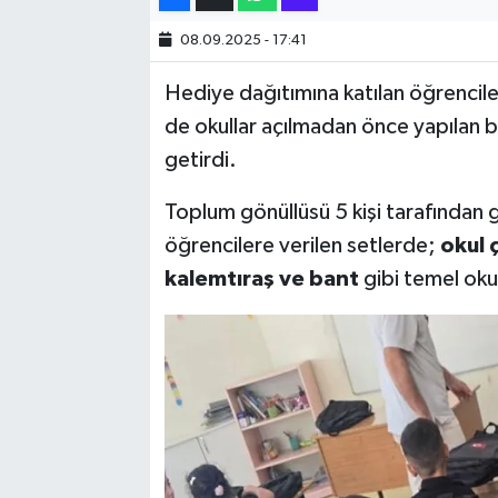
08.09.2025 - 17:41
SİYASET
Hediye dağıtımına katılan öğrenciler
SPOR
de okullar açılmadan önce yapılan b
getirdi.
TARİH
Toplum gönüllüsü 5 kişi tarafından
TEKNOLOJİ
öğrencilere verilen setlerde;
okul ç
kalemtıraş ve bant
gibi temel okul
YAŞAM