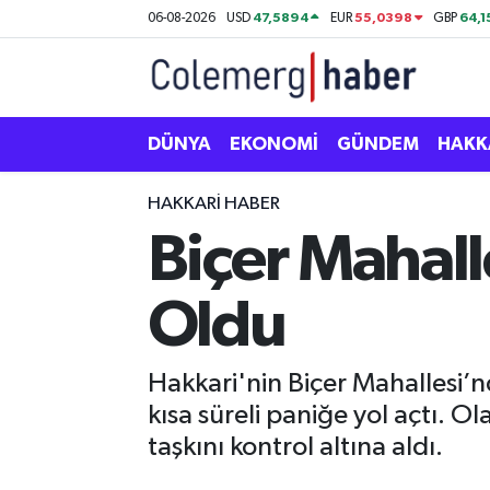
47,5894
55,0398
64,1
06-08-2026
USD
EUR
GBP
Kurdi
Hakkâri Nöbetçi Eczaneler
ASAYİŞ
Hakkâri Hava Durumu
DÜNYA
EKONOMİ
GÜNDEM
HAKK
ÇOCUK
Hakkari Namaz Vakitleri
HAKKARI HABER
Biçer Mahall
DOĞA
Hakkâri Trafik Yoğunluk Haritası
Oldu
DÜNYA
Süper Lig Puan Durumu ve Fikstür
EĞİTİM
Tüm Manşetler
Hakkari'nin Biçer Mahallesi’n
kısa süreli paniğe yol açtı. O
EKONOMİ
Son Dakika Haberleri
taşkını kontrol altına aldı.
GÜNDEM
Haber Arşivi