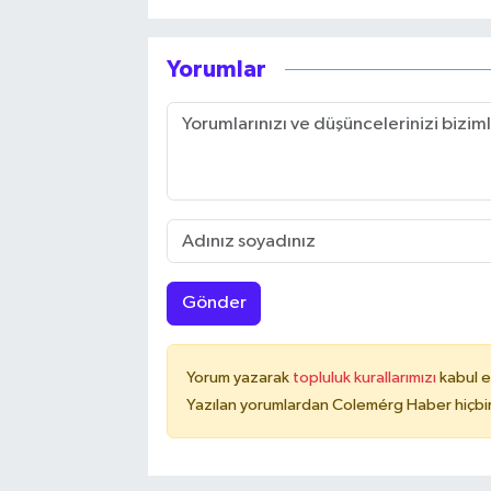
Yorumlar
Gönder
Yorum yazarak
topluluk kurallarımızı
kabul e
Yazılan yorumlardan Colemérg Haber hiçbir