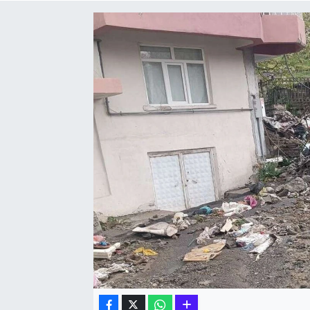
Hakkari Haber
İLGİNÇ HABERLER
KADIN
KÜLTÜR SANAT
MAGAZİN
MAKALE
POLİTİKA
REKLAM
SAĞLIK