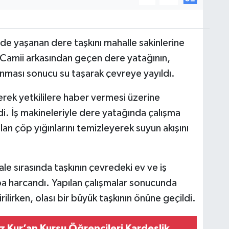
de yaşanan dere taşkını mahalle sakinlerine
t Camii arkasından geçen dere yatağının,
anması sonucu su taşarak çevreye yayıldı.
erek yetkililere haber vermesi üzerine
di. İş makineleriyle dere yatağında çalışma
lan çöp yığınlarını temizleyerek suyun akışını
sırasında taşkının çevredeki ev ve iş
ba harcandı. Yapılan çalışmalar sonucunda
ilirken, olası bir büyük taşkının önüne geçildi.
az Kur’an Kursu Öğrencileri Kardeşlik