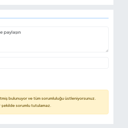
tmiş bulunuyor ve tüm sorumluluğu üstleniyorsunuz.
 şekilde sorumlu tutulamaz.