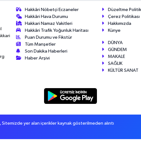
Hakkâri Nöbetçi Eczaneler
Düzeltme Politik
Hakkâri Hava Durumu
Çerez Politikası
Hakkari Namaz Vakitleri
Hakkımızda
l
Hakkâri Trafik Yoğunluk Haritası
Künye
akkari
Puan Durumu ve Fikstür
DÜNYA
Tüm Manşetler
GÜNDEM
Son Dakika Haberleri
MAKALE
érg
Haber Arşivi
SAĞLIK
KÜLTÜR SANAT
itemizde yer alan içerikler kaynak gösterilmeden alıntı