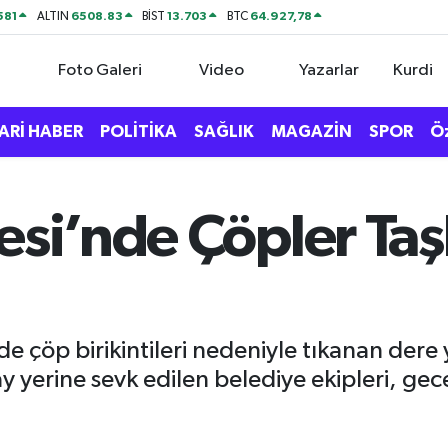
581
6508.83
13.703
64.927,78
ALTIN
BİST
BTC
Foto Galeri
Video
Yazarlar
Kurdi
ARİ HABER
POLİTİKA
SAĞLIK
MAGAZİN
SPOR
Ö
esi’nde Çöpler Ta
de çöp birikintileri nedeniyle tıkanan der
lay yerine sevk edilen belediye ekipleri, g