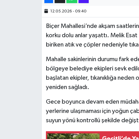
12.05.2026 - 09:40
SİYASET
Biçer Mahallesi’nde akşam saatlerin
SPOR
korku dolu anlar yaşattı. Melik Esa
biriken atık ve çöpler nedeniyle tık
TARİH
Mahalle sakinlerinin durumu fark ed
TEKNOLOJİ
bölgeye belediye ekipleri sevk edil
başlatan ekipler, tıkanıklığa neden o
YAŞAM
yeniden sağladı.
Gece boyunca devam eden müdahale 
yerlerine ulaşmaması için yoğun ça
suyun yönü kontrollü şekilde değiştir
Geçitli’de Y