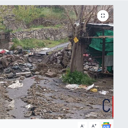
-
+
A
A