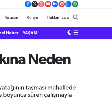
İletişim
Künye
Hakkımızda
zel Haber
YAŞAM
şkına Neden
e yatağının taşması mahallede
ece boyunca süren çalışmayla