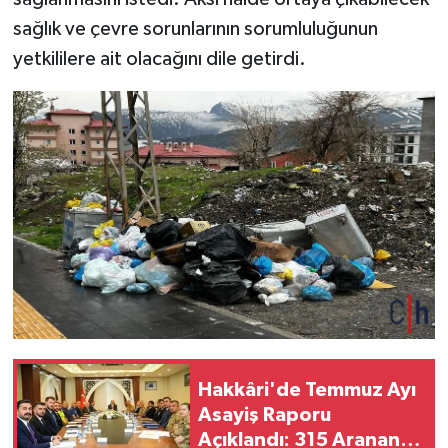
sağlık ve çevre sorunlarının sorumluluğunun
yetkililere ait olacağını dile getirdi.
Hakkâri'de Temmuz Ayı
Asayiş Raporu
Açıklandı: 315 Aranan