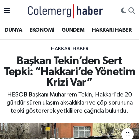
Kurdi
Hakkâri Nöbetçi Eczaneler
DÜNYA
EKONOMİ
GÜNDEM
HAKKARİ HABER
ASAYİŞ
Hakkâri Hava Durumu
HAKKARI HABER
ÇOCUK
Hakkari Namaz Vakitleri
Başkan Tekin’den Sert
Tepki: “Hakkari’de Yönetim
DOĞA
Hakkâri Trafik Yoğunluk Haritası
Krizi Var”
DÜNYA
Süper Lig Puan Durumu ve Fikstür
HESOB Başkanı Muharrem Tekin, Hakkari’de 20
gündür süren ulaşım aksaklıkları ve çöp sorununa
EĞİTİM
Tüm Manşetler
tepki göstererek yetkililere çağrıda bulundu.
EKONOMİ
Son Dakika Haberleri
GÜNDEM
Haber Arşivi