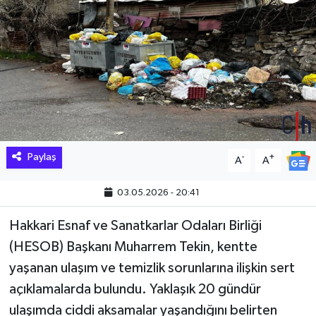
Hakkari Haber
İLGİNÇ HABERLER
KADIN
KÜLTÜR SANAT
Paylaş
-
+
A
A
MAGAZİN
03.05.2026 - 20:41
MAKALE
Hakkari Esnaf ve Sanatkarlar Odaları Birliği
POLİTİKA
(HESOB) Başkanı Muharrem Tekin, kentte
yaşanan ulaşım ve temizlik sorunlarına ilişkin sert
REKLAM
açıklamalarda bulundu. Yaklaşık 20 gündür
ulaşımda ciddi aksamalar yaşandığını belirten
SAĞLIK