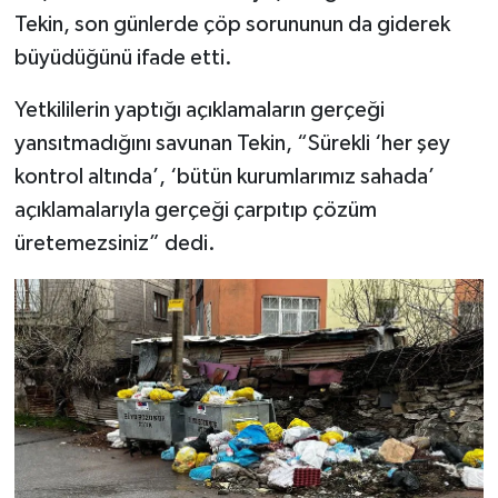
Tekin, son günlerde çöp sorununun da giderek
SİYASET
büyüdüğünü ifade etti.
SPOR
Yetkililerin yaptığı açıklamaların gerçeği
yansıtmadığını savunan Tekin, “Sürekli ‘her şey
TARİH
kontrol altında’, ‘bütün kurumlarımız sahada’
açıklamalarıyla gerçeği çarpıtıp çözüm
TEKNOLOJİ
üretemezsiniz” dedi.
YAŞAM