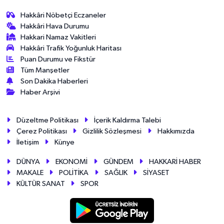
Hakkâri Nöbetçi Eczaneler
Hakkâri Hava Durumu
Hakkari Namaz Vakitleri
Hakkâri Trafik Yoğunluk Haritası
Puan Durumu ve Fikstür
Tüm Manşetler
Son Dakika Haberleri
Haber Arşivi
Düzeltme Politikası
İçerik Kaldırma Talebi
Çerez Politikası
Gizlilik Sözleşmesi
Hakkımızda
İletişim
Künye
DÜNYA
EKONOMİ
GÜNDEM
HAKKARİ HABER
MAKALE
POLİTİKA
SAĞLIK
SİYASET
KÜLTÜR SANAT
SPOR