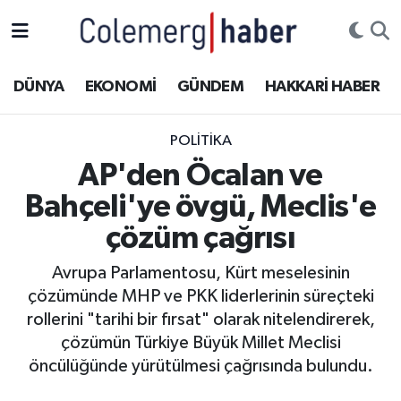
Kurdi
Hakkâri Nöbetçi Eczaneler
DÜNYA
EKONOMİ
GÜNDEM
HAKKARİ HABER
ASAYİŞ
Hakkâri Hava Durumu
POLİTİKA
ÇOCUK
Hakkari Namaz Vakitleri
AP'den Öcalan ve
Bahçeli'ye övgü, Meclis'e
DOĞA
Hakkâri Trafik Yoğunluk Haritası
çözüm çağrısı
DÜNYA
Süper Lig Puan Durumu ve Fikstür
Avrupa Parlamentosu, Kürt meselesinin
çözümünde MHP ve PKK liderlerinin süreçteki
EĞİTİM
Tüm Manşetler
rollerini "tarihi bir fırsat" olarak nitelendirerek,
EKONOMİ
Son Dakika Haberleri
çözümün Türkiye Büyük Millet Meclisi
öncülüğünde yürütülmesi çağrısında bulundu.
GÜNDEM
Haber Arşivi