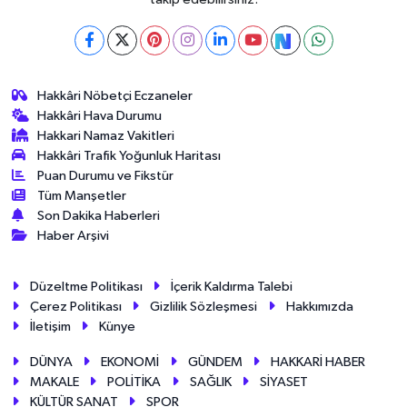
Hakkâri Nöbetçi Eczaneler
Hakkâri Hava Durumu
Hakkari Namaz Vakitleri
Hakkâri Trafik Yoğunluk Haritası
Puan Durumu ve Fikstür
Tüm Manşetler
Son Dakika Haberleri
Haber Arşivi
Düzeltme Politikası
İçerik Kaldırma Talebi
Çerez Politikası
Gizlilik Sözleşmesi
Hakkımızda
İletişim
Künye
DÜNYA
EKONOMİ
GÜNDEM
HAKKARİ HABER
MAKALE
POLİTİKA
SAĞLIK
SİYASET
KÜLTÜR SANAT
SPOR