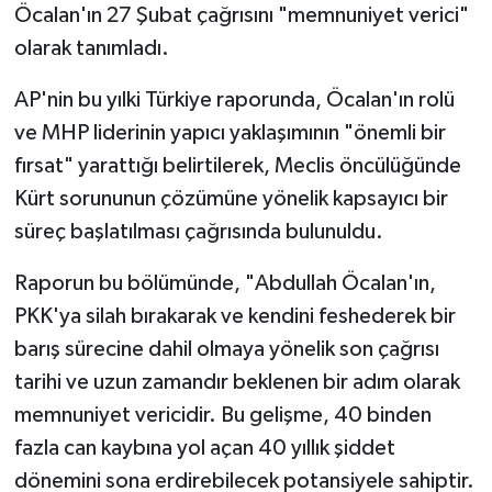
Öcalan'ın 27 Şubat çağrısını "memnuniyet verici"
olarak tanımladı.
SİYASET
AP'nin bu yılki Türkiye raporunda, Öcalan'ın rolü
SPOR
ve MHP liderinin yapıcı yaklaşımının "önemli bir
TARİH
fırsat" yarattığı belirtilerek, Meclis öncülüğünde
Kürt sorununun çözümüne yönelik kapsayıcı bir
TEKNOLOJİ
süreç başlatılması çağrısında bulunuldu.
YAŞAM
Raporun bu bölümünde, "Abdullah Öcalan'ın,
PKK'ya silah bırakarak ve kendini feshederek bir
barış sürecine dahil olmaya yönelik son çağrısı
tarihi ve uzun zamandır beklenen bir adım olarak
memnuniyet vericidir. Bu gelişme, 40 binden
fazla can kaybına yol açan 40 yıllık şiddet
dönemini sona erdirebilecek potansiyele sahiptir.