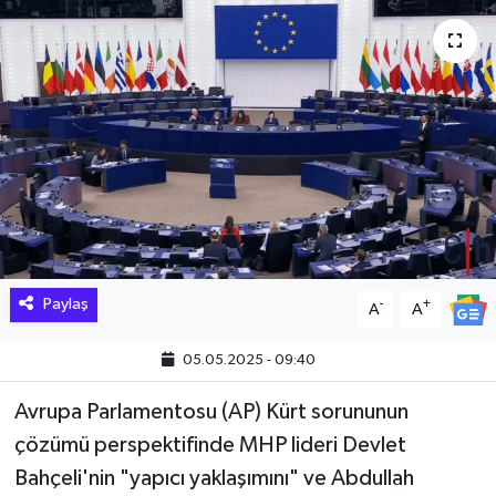
Hakkari Haber
İLGİNÇ HABERLER
KADIN
KÜLTÜR SANAT
MAGAZİN
Paylaş
-
+
A
A
MAKALE
05.05.2025 - 09:40
POLİTİKA
Avrupa Parlamentosu (AP) Kürt sorununun
REKLAM
çözümü perspektifinde MHP lideri Devlet
Bahçeli'nin "yapıcı yaklaşımını" ve Abdullah
SAĞLIK