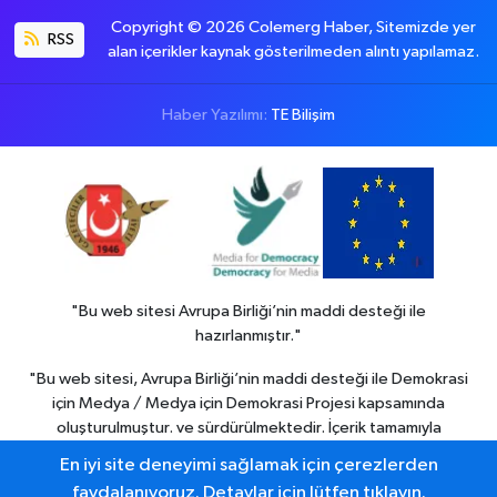
Copyright © 2026 Colemerg Haber, Sitemizde yer
RSS
alan içerikler kaynak gösterilmeden alıntı yapılamaz.
Haber Yazılımı:
TE Bilişim
"Bu web sitesi Avrupa Birliği’nin maddi desteği ile
hazırlanmıştır."
"Bu web sitesi, Avrupa Birliği’nin maddi desteği ile Demokrasi
için Medya / Medya için Demokrasi Projesi kapsamında
oluşturulmuştur. ve sürdürülmektedir. İçerik tamamıyla
Colemerg Haber
sorumluluğu altındadır ve Avrupa birliği’nin
En iyi site deneyimi sağlamak için çerezlerden
görüşlerini yansıtmak zorunda değildir."
faydalanıyoruz. Detaylar için lütfen tıklayın.