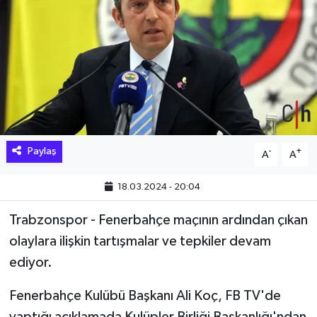
Hakkari Haber
İLGİNÇ HABERLER
KADIN
KÜLTÜR SANAT
Paylaş
-
+
A
A
MAGAZİN
18.03.2024 - 20:04
MAKALE
Trabzonspor - Fenerbahçe maçının ardından çıkan
olaylara ilişkin tartışmalar ve tepkiler devam
POLİTİKA
ediyor.
REKLAM
Fenerbahçe Kulübü Başkanı Ali Koç, FB TV'de
SAĞLIK