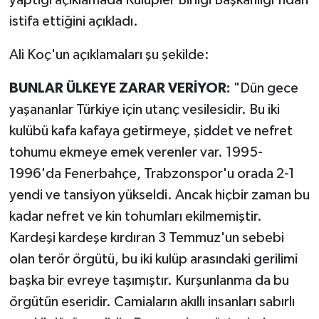
yaptığı açıklamada Kulüpler Birliği Başkanlığı'ndan
istifa ettiğini açıkladı.
SİYASET
Ali Koç'un açıklamaları şu şekilde:
SPOR
BUNLAR ÜLKEYE ZARAR VERİYOR:
"Dün gece
TARİH
yaşananlar Türkiye için utanç vesilesidir. Bu iki
kulübü kafa kafaya getirmeye, şiddet ve nefret
TEKNOLOJİ
tohumu ekmeye emek verenler var. 1995-
1996'da Fenerbahçe, Trabzonspor'u orada 2-1
YAŞAM
yendi ve tansiyon yükseldi. Ancak hiçbir zaman bu
kadar nefret ve kin tohumları ekilmemiştir.
Kardeşi kardeşe kırdıran 3 Temmuz'un sebebi
olan terör örgütü, bu iki kulüp arasındaki gerilimi
başka bir evreye taşımıştır. Kurşunlanma da bu
örgütün eseridir. Camiaların akıllı insanları sabırlı