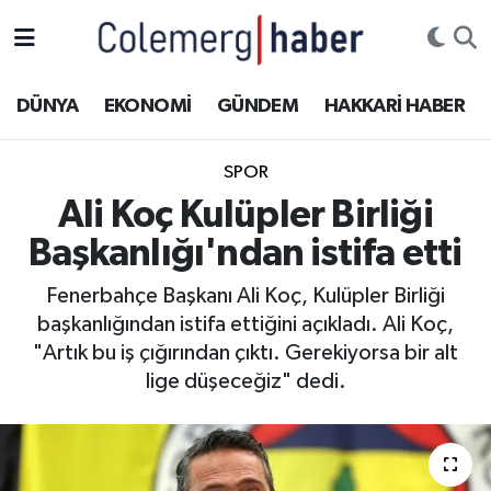
Kurdi
Hakkâri Nöbetçi Eczaneler
DÜNYA
EKONOMİ
GÜNDEM
HAKKARİ HABER
ASAYİŞ
Hakkâri Hava Durumu
SPOR
ÇOCUK
Hakkari Namaz Vakitleri
Ali Koç Kulüpler Birliği
Başkanlığı'ndan istifa etti
DOĞA
Hakkâri Trafik Yoğunluk Haritası
Fenerbahçe Başkanı Ali Koç, Kulüpler Birliği
DÜNYA
Süper Lig Puan Durumu ve Fikstür
başkanlığından istifa ettiğini açıkladı. Ali Koç,
"Artık bu iş çığırından çıktı. Gerekiyorsa bir alt
EĞİTİM
Tüm Manşetler
lige düşeceğiz" dedi.
EKONOMİ
Son Dakika Haberleri
GÜNDEM
Haber Arşivi