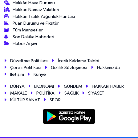
Hakkâri Hava Durumu
Hakkari Namaz Vakitleri
Hakkâri Trafik Yoğunluk Haritası
Puan Durumu ve Fikstür
Tüm Manşetler
Son Dakika Haberleri
Haber Arşivi
Düzeltme Politikası
İçerik Kaldırma Talebi
Çerez Politikası
Gizlilik Sözleşmesi
Hakkımızda
İletişim
Künye
DÜNYA
EKONOMİ
GÜNDEM
HAKKARİ HABER
MAKALE
POLİTİKA
SAĞLIK
SİYASET
KÜLTÜR SANAT
SPOR