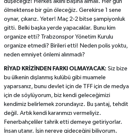
düşeceğiz! Herkes aklını başına almalı. Her gün
ölmektense bir gün öleceğiz. Gerekirse 1 sene
oynar, çıkarız. Yeter! Maç 2-2 bitse şampiyonluk
gitti. Belki başka yerde yapacaklar. Bunu kim
organize etti? Trabzonspor Yönetim Kurulu
organize etmedi? Birileri etti! Neden polis yoktu,
neden emniyet önlemi alınmadı?
RİYAD KRİZİNDEN FARKI OLMAYACAK:
Siz bize
bu ülkenin dışlanmış kulübü gibi muamele
yaparsanız, bunu devlet için de TFF için de medya
için de söylüyorum, biz kendi geleceğimizi
kendimiz belirlemek zorundayız. Bu şantaj, tehdit
değil. Artık kendi kararımızı vermeliyiz.
Fenerbahçeliler tahrik etti demeye getiriyorlar.
İnsan utanır. İşin nereye gideceğini biliyorum.