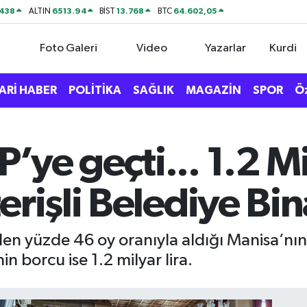
438
6513.94
13.768
64.602,05
ALTIN
BİST
BTC
Foto Galeri
Video
Yazarlar
Kurdi
ARİ HABER
POLİTİKA
SAĞLIK
MAGAZİN
SPOR
Ö
ye geçti... 1.2 Mil
rişli Belediye Bina
en yüzde 46 oy oranıyla aldığı Manisa’nın
in borcu ise 1.2 milyar lira.