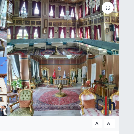
-
+
A
A