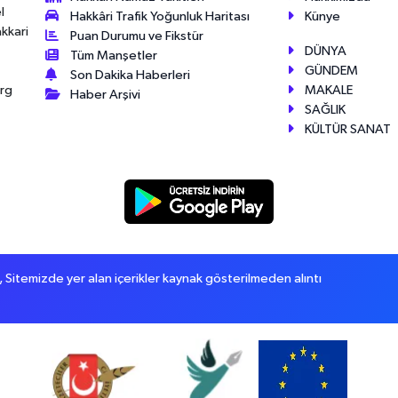
l
Hakkâri Trafik Yoğunluk Haritası
Künye
akkari
Puan Durumu ve Fikstür
DÜNYA
Tüm Manşetler
GÜNDEM
Son Dakika Haberleri
MAKALE
érg
Haber Arşivi
SAĞLIK
KÜLTÜR SANAT
itemizde yer alan içerikler kaynak gösterilmeden alıntı