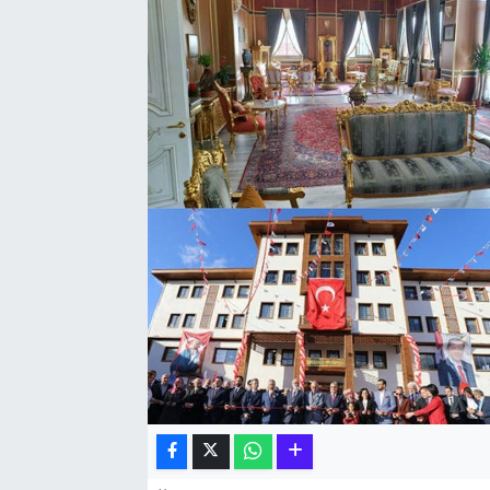
Hakkari Haber
İLGİNÇ HABERLER
KADIN
KÜLTÜR SANAT
MAGAZİN
MAKALE
POLİTİKA
REKLAM
SAĞLIK