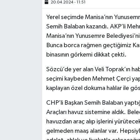
20.04.2024 - 11:51
SİYASET
Yerel seçimde Manisa’nın Yunusemre
Semih Balaban kazandı. AKP’li Mehm
SPOR
Manisa’nın Yunusemre Belediyesi’nin 
Bunca borca rağmen geçtiğimiz Kası
TARİH
binasının görkemi dikkat çekti.
TEKNOLOJİ
Sözcü’de yer alan Veli Toprak’ın h
seçimi kaybeden Mehmet Çerçi yapt
YAŞAM
kaplayan özel dokuma halılar ile gös
CHP’li Başkan Semih Balaban yaptığ
Araçları havuz sistemine aldık. Bel
havuzdan araç alıp işlerini yürütece
gelmeden maaş alanlar var. Hepsiyle