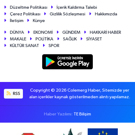
Düzeltme Politikası
İçerik Kaldırma Talebi
Çerez Politikası
Gizlilik Sözleşmesi
Hakkımızda
İletişim
Künye
DÜNYA
EKONOMİ
GÜNDEM
HAKKARİ HABER
MAKALE
POLİTİKA
SAĞLIK
SİYASET
KÜLTÜR SANAT
SPOR
Copyright © 2026 Colemerg Haber, Sitemizde yer
RSS
alan içerikler kaynak gösterilmeden alıntı yapılamaz.
Haber Yazılımı:
TE Bilişim