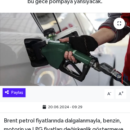
bu gece pompaya yansıyacak.
Hakkari Haber
İLGİNÇ HABERLER
KADIN
KÜLTÜR SANAT
MAGAZİN
MAKALE
Paylaş
-
+
A
A
POLİTİKA
20.06.2024 - 09:29
REKLAM
Brent petrol fiyatlarında dalgalanmayla, benzin,
SAĞLIK
motorin ve LPG fiyatları değişkenlik göstermeye