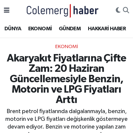
Kurdi
Hakkâri Nöbetçi Eczaneler
DÜNYA
EKONOMİ
GÜNDEM
HAKKARİ HABER
ASAYİŞ
Hakkâri Hava Durumu
EKONOMİ
ÇOCUK
Hakkari Namaz Vakitleri
Akaryakıt Fiyatlarına Çifte
Zam: 20 Haziran
DOĞA
Hakkâri Trafik Yoğunluk Haritası
Güncellemesiyle Benzin,
DÜNYA
Süper Lig Puan Durumu ve Fikstür
Motorin ve LPG Fiyatları
Arttı
EĞİTİM
Tüm Manşetler
Brent petrol fiyatlarında dalgalanmayla, benzin,
EKONOMİ
Son Dakika Haberleri
motorin ve LPG fiyatları değişkenlik göstermeye
devam ediyor. Benzin ve motorine yapılan zam
GÜNDEM
Haber Arşivi