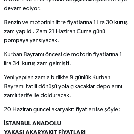
devam ediyor.
SİYASET
Benzin ve motorinin litre fiyatlarına 1 lira 30 kuruş
SPOR
zam yapıldı. Zam 21 Haziran Cuma günü
pompaya yansıyacak.
TARİH
Kurban Bayramı öncesi de motorin fiyatlarına 1
TEKNOLOJİ
lira 34 kuruş zam gelmişti.
YAŞAM
Yeni yapılan zamla birlikte 9 günlük Kurban
Bayramı tatili dönüşü yola çıkacaklar depolarını
zamlı tarife ile dolduracak.
20 Haziran güncel akaryakıt fiyatları ise şöyle:
İSTANBUL ANADOLU
YAKASI AKARYAKIT FİYATLARI