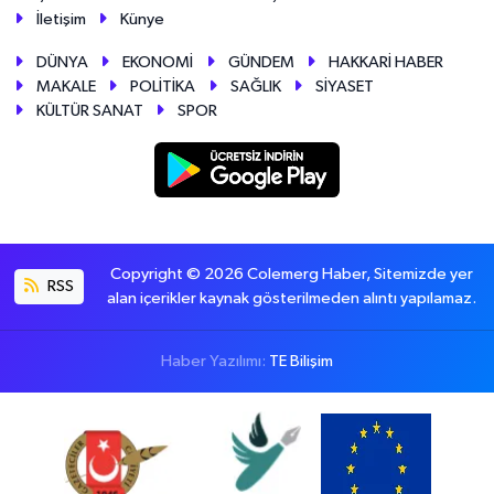
İletişim
Künye
DÜNYA
EKONOMİ
GÜNDEM
HAKKARİ HABER
MAKALE
POLİTİKA
SAĞLIK
SİYASET
KÜLTÜR SANAT
SPOR
Copyright © 2026 Colemerg Haber, Sitemizde yer
RSS
alan içerikler kaynak gösterilmeden alıntı yapılamaz.
Haber Yazılımı:
TE Bilişim