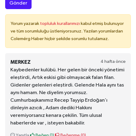
Gönder
Yorum yazarak
topluluk kurallarımızı
kabul etmiş bulunuyor
ve tüm sorumluluğu üstleniyorsunuz. Yazılan yorumlardan
Colemérg Haber hiçbir şekilde sorumlu tutulamaz.
4 hafta önce
MERKEZ
Kaybedenler kulübü. Her gelen bir önceki yönetimi
eleştirdi, Artık eskisi gibi olmayacak falan filan.
Gidenler gelenleri eleştirdi. Gelende Hala aynı tas
aynı hamam. Ne diyelim yorumsuz.
Cumhurbaşkanımız Recep Tayyip Erdoğan’ı
dinleyin azıcık , Adam dediki Hakkını
veremiyorsanız kenara çekilin. Tüm ulusal
haberlerde var , isteyen bakabilir.
Yanıtla
Beğen (
1
)
Beğenme (
0
)