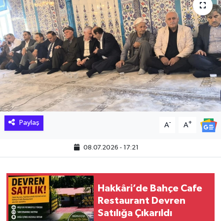
Hakkari Haber
İLGİNÇ HABERLER
KADIN
KÜLTÜR SANAT
MAGAZİN
Paylaş
-
+
A
A
MAKALE
08.07.2026 - 17:21
POLİTİKA
Hakkâri’de Bahçe Cafe
REKLAM
Restaurant Devren
Satılığa Çıkarıldı
SAĞLIK