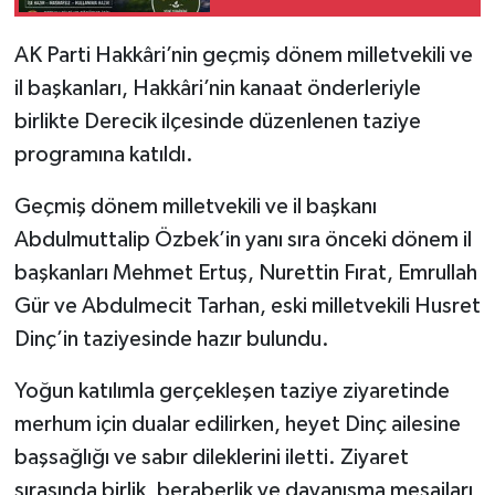
SİYASET
AK Parti Hakkâri’nin geçmiş dönem milletvekili ve
il başkanları, Hakkâri’nin kanaat önderleriyle
SPOR
birlikte Derecik ilçesinde düzenlenen taziye
programına katıldı.
TARİH
Geçmiş dönem milletvekili ve il başkanı
TEKNOLOJİ
Abdulmuttalip Özbek’in yanı sıra önceki dönem il
başkanları Mehmet Ertuş, Nurettin Fırat, Emrullah
YAŞAM
Gür ve Abdulmecit Tarhan, eski milletvekili Husret
Dinç’in taziyesinde hazır bulundu.
Yoğun katılımla gerçekleşen taziye ziyaretinde
merhum için dualar edilirken, heyet Dinç ailesine
başsağlığı ve sabır dileklerini iletti. Ziyaret
sırasında birlik, beraberlik ve dayanışma mesajları