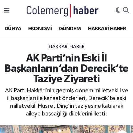
Kurdi
Hakkâri Nöbetçi Eczaneler
DÜNYA
EKONOMİ
GÜNDEM
HAKKARİ HABER
ASAYİŞ
Hakkâri Hava Durumu
HAKKARI HABER
ÇOCUK
Hakkari Namaz Vakitleri
AK Parti’nin Eski İl
Başkanların’dan Derecik’te
DOĞA
Hakkâri Trafik Yoğunluk Haritası
Taziye Ziyareti
DÜNYA
Süper Lig Puan Durumu ve Fikstür
AK Parti Hakkâri’nin geçmiş dönem milletvekili ve
il başkanları ile kanaat önderleri, Derecik’te eski
EĞİTİM
Tüm Manşetler
milletvekili Husret Dinç’in taziyesine katılarak
EKONOMİ
Son Dakika Haberleri
aileye başsağlığı dileklerini iletti.
GÜNDEM
Haber Arşivi