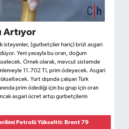
 Artıyor
k isteyenler, (gurbetçiler hariç) brüt asgari
ödüyor. Yeni yasayla bu oran, doğum
kselecek. Örnek olarak, mevcut sistemde
zenlemeyle 11.702 TL prim ödeyecek. Asgari
yükseltecek. Yurt dışında çalışan Türk
nında prim ödediği için bu grup için oran
cak asgari ücret artışı gurbetçilerin
ilimi Petrolü Yükseltti: Brent 79