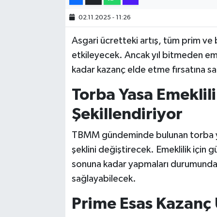
02.11.2025 - 11:26
SİYASET
Asgari ücretteki artış, tüm prim v
SPOR
etkileyecek. Ancak yıl bitmeden emekl
kadar kazanç elde etme fırsatına sa
TARİH
Torba Yasa Emeklil
TEKNOLOJİ
Şekillendiriyor
YAŞAM
TBMM gündeminde bulunan torba yas
şeklini değiştirecek. Emeklilik için 
sonuna kadar yapmaları durumunda ya
sağlayabilecek.
Prime Esas Kazanç Ü