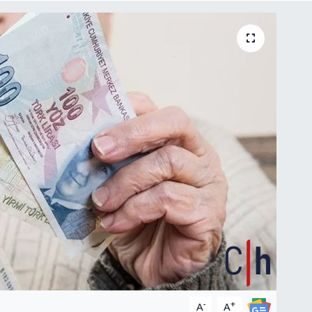
-
+
A
A