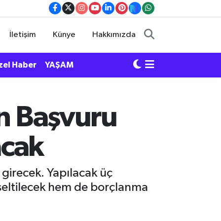
İletişim
Künye
Hakkımızda
zel Haber
YAŞAM
en Başvuru
acak
e girecek. Yapılacak üç
kseltilecek hem de borçlanma