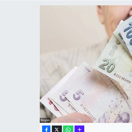
Hakkari Haber
İLGİNÇ HABERLER
KADIN
KÜLTÜR SANAT
MAGAZİN
MAKALE
POLİTİKA
REKLAM
Birgün
SAĞLIK