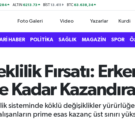
284
6213.73
13.411
63.638,34
ALTIN
BİST
BTC
Foto Galeri
Video
Yazarlar
Kurdi
ARİ HABER
POLİTİKA
SAĞLIK
MAGAZİN
SPOR
Ö
lilik Fırsatı: Erk
ye Kadar Kazandır
nlik sisteminde köklü değişiklikler yürürlüğ
lışanların prime esas kazanç üst sınırı yü